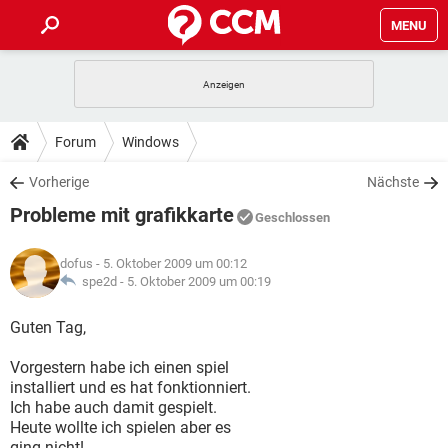
MENU
HOME
SPIELE
STREAMING
TIPPS & TRICKS
Forum
Windows
ANDROID
IOS
SPIELE
STREAMING
DOWNLOADS
Vorherige
Nächste
WINDOWS 10
INSTAGRAM
ANDROID
IOS
Probleme mit grafikkarte
WHATSAPP
SPIELE
TIKTOK
STREAMING
Geschlossen
FORUM
WINDOWS 10
INSTAGRAM
FACEBOOK
ANDROID
HARDWARE
IOS
dofus
- 5. Oktober 2009 um 00:12
WHATSAPP
SPIELE
TIKTOK
STREAMING
LEXIKON
spe2d -
5. Oktober 2009 um 00:19
WINDOWS 10
INSTAGRAM
FACEBOOK
ANDROID
HARDWARE
IOS
WHATSAPP
SPIELE
TIKTOK
STREAMING
Guten Tag,
WINDOWS 10
INSTAGRAM
FACEBOOK
ANDROID
HARDWARE
IOS
Vorgestern habe ich einen spiel
WHATSAPP
TIKTOK
installiert und es hat fonktionniert.
WINDOWS 10
INSTAGRAM
FACEBOOK
HARDWARE
Ich habe auch damit gespielt.
WHATSAPP
TIKTOK
Heute wollte ich spielen aber es
ging nicht!