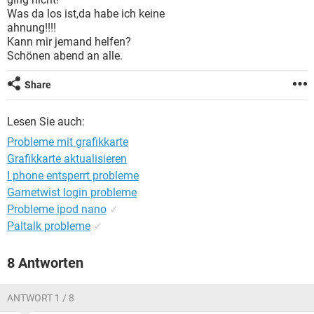
FACEBOOK
HARDWARE
Was da los ist,da habe ich keine
ahnung!!!!
Kann mir jemand helfen?
Schönen abend an alle.
Share
Lesen Sie auch:
Probleme mit grafikkarte
Grafikkarte aktualisieren
I phone entsperrt probleme
Gametwist login probleme
Probleme ipod nano
✓
Paltalk probleme
✓
8 Antworten
ANTWORT 1 / 8