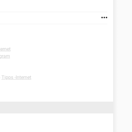
ternet
agram
-
Tipps -Internet