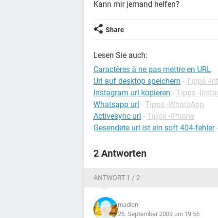
Kann mir jemand helfen?
Share
Lesen Sie auch:
Caractères à ne pas mettre en URL
Url auf desktop speichern
-
Tipps -In
Instagram url kopieren
-
Tipps -Inst
Whatsapp url
-
Tipps -WhatsApp
Activesync url
-
Tipps -iPhone
Gesendete url ist ein soft 404-fehler
2 Antworten
ANTWORT 1 / 2
madien
26. September 2009 um 19:56