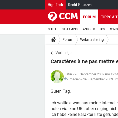
High-Tech
Recht-Finanzen
FORUM
TIPPS & 
SPIELE
STREAMING
ANDROID
IOS
WIND
Forum
Webmastering
Vorherige
Caractères à ne pas mettre 
justin
- 26. September 2009 um 19:5
madien -
26. September 2009 um
Guten Tag,
Ich wollte etwas aus meine internet 
holen via eine URL aber es ging nich
Ich habe keine karakter liste gefund