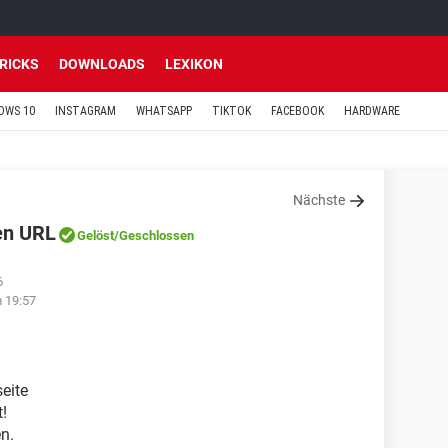
TRICKS
DOWNLOADS
LEXIKON
OWS 10
INSTAGRAM
WHATSAPP
TIKTOK
FACEBOOK
HARDWARE
Nächste
en URL
Gelöst
/Geschlossen
6
 19:57
seite
t!
en.