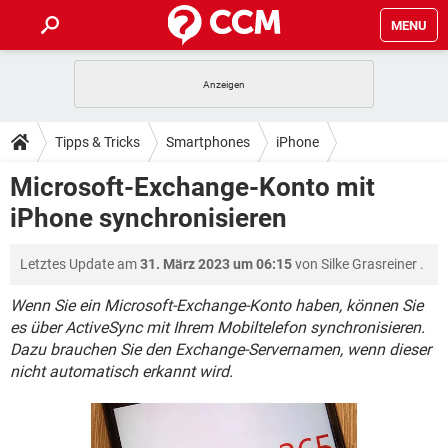
MENU
HOME
SPIELE
STREAMING
TIPPS & TRICKS
Tipps & Tricks
Smartphones
iPhone
ANDROID
IOS
SPIELE
STREAMING
DOWNLOADS
Microsoft-Exchange-Konto mit
WINDOWS 10
INSTAGRAM
ANDROID
IOS
iPhone synchronisieren
WHATSAPP
SPIELE
TIKTOK
STREAMING
FORUM
WINDOWS 10
INSTAGRAM
FACEBOOK
ANDROID
HARDWARE
IOS
Letztes Update am
31. März 2023 um 06:15
von
Silke Grasreiner
.
WHATSAPP
SPIELE
TIKTOK
STREAMING
LEXIKON
WINDOWS 10
INSTAGRAM
FACEBOOK
ANDROID
HARDWARE
IOS
Wenn Sie ein Microsoft-Exchange-Konto haben, können Sie
WHATSAPP
SPIELE
TIKTOK
STREAMING
es über ActiveSync mit Ihrem Mobiltelefon synchronisieren.
WINDOWS 10
INSTAGRAM
Dazu brauchen Sie den Exchange-Servernamen, wenn dieser
FACEBOOK
ANDROID
HARDWARE
IOS
nicht automatisch erkannt wird.
WHATSAPP
TIKTOK
WINDOWS 10
INSTAGRAM
FACEBOOK
HARDWARE
WHATSAPP
TIKTOK