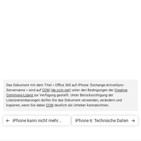
Das Dokument mit dem Titel « Office 365 auf iPhone: Exchange-ActiveSync-
Servername » wird auf
CCM
(
de.ccm.net
) unter den Bedingungen der
Creative
Commons-Lizenz
zur Verfügung gestellt. Unter Berücksichtigung der
Lizenzvereinbarungen dürfen Sie das Dokument verwenden, verändern und
kopieren, wenn Sie dabei
CCM
deutlich als Urheber kennzeichnen.
iPhone kann nicht mehr
iPhone 6: Technische Daten
entsperrt werden