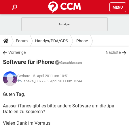
MENU
HOME
SPIELE
STREAMING
TIPPS & TRICKS
Forum
Handys/PDA/GPS
iPhone
ANDROID
IOS
SPIELE
STREAMING
DOWNLOADS
Vorherige
Nächste
WINDOWS 10
INSTAGRAM
ANDROID
IOS
Software für iPhone
WHATSAPP
SPIELE
TIKTOK
STREAMING
Geschlossen
FORUM
WINDOWS 10
INSTAGRAM
FACEBOOK
ANDROID
HARDWARE
IOS
Gerhard
- 5. April 2011 um 10:51
WHATSAPP
SPIELE
TIKTOK
STREAMING
LEXIKON
snake_0077 -
5. April 2011 um 15:44
WINDOWS 10
INSTAGRAM
FACEBOOK
ANDROID
HARDWARE
IOS
WHATSAPP
SPIELE
TIKTOK
STREAMING
Guten Tag,
WINDOWS 10
INSTAGRAM
FACEBOOK
ANDROID
HARDWARE
IOS
Ausser iTunes gibt es bitte andere Software um die .ipa
WHATSAPP
TIKTOK
Dateien zu kopieren?
WINDOWS 10
INSTAGRAM
FACEBOOK
HARDWARE
WHATSAPP
TIKTOK
Vielen Dank im Vorraus