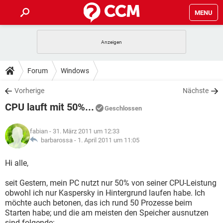
MENU
HOME
SPIELE
STREAMING
TIPPS & TRICKS
Forum
Windows
ANDROID
IOS
SPIELE
STREAMING
DOWNLOADS
Vorherige
Nächste
WINDOWS 10
INSTAGRAM
ANDROID
IOS
CPU lauft mit 50%...
WHATSAPP
SPIELE
TIKTOK
STREAMING
Geschlossen
FORUM
WINDOWS 10
INSTAGRAM
FACEBOOK
ANDROID
HARDWARE
IOS
fabian
- 31. März 2011 um 12:33
WHATSAPP
SPIELE
TIKTOK
STREAMING
LEXIKON
barbarossa -
1. April 2011 um 11:05
WINDOWS 10
INSTAGRAM
FACEBOOK
ANDROID
HARDWARE
IOS
WHATSAPP
SPIELE
TIKTOK
STREAMING
Hi alle,
WINDOWS 10
INSTAGRAM
FACEBOOK
ANDROID
HARDWARE
IOS
seit Gestern, mein PC nutzt nur 50% von seiner CPU-Leistung
WHATSAPP
TIKTOK
obwohl ich nur Kaspersky in Hintergrund laufen habe. Ich
WINDOWS 10
INSTAGRAM
FACEBOOK
HARDWARE
möchte auch betonen, das ich rund 50 Prozesse beim
WHATSAPP
TIKTOK
Starten habe; und die am meisten den Speicher ausnutzen
sind folgende: