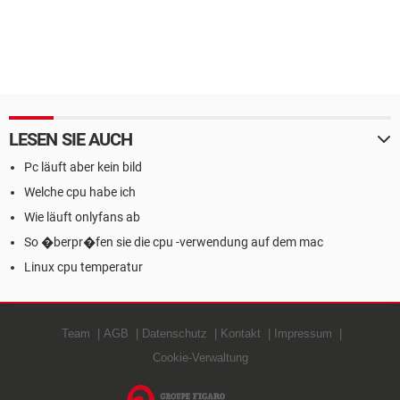
LESEN SIE AUCH
Pc läuft aber kein bild
Welche cpu habe ich
Wie läuft onlyfans ab
So �berpr�fen sie die cpu -verwendung auf dem mac
Linux cpu temperatur
Team
AGB
Datenschutz
Kontakt
Impressum
Cookie-Verwaltung