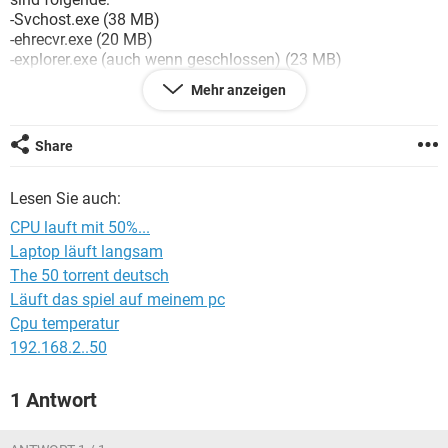
FACEBOOK
HARDWARE
-Svchost.exe (38 MB)
-ehrecvr.exe (20 MB)
-explorer.exe (auch wenn geschlossen) (23 MB)
Ich habe alles versucht um das Problem zu beheben....keine
Mehr anzeigen
Änderung zu sehen.
Mein anti-virus Programm hat die letzte Update, als auch alle
Treiber.
Share
danke!!!
Lesen Sie auch:
CPU lauft mit 50%...
Laptop läuft langsam
The 50 torrent deutsch
Läuft das spiel auf meinem pc
Cpu temperatur
192.168.2..50
1 Antwort