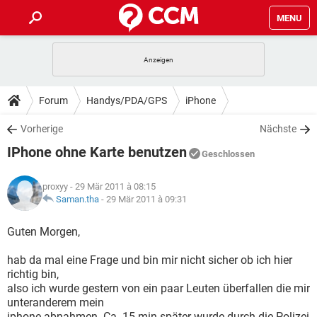
MENU
HOME
SPIELE
STREAMING
TIPPS & TRICKS
Forum
Handys/PDA/GPS
iPhone
ANDROID
IOS
SPIELE
STREAMING
DOWNLOADS
Vorherige
Nächste
WINDOWS 10
INSTAGRAM
ANDROID
IOS
IPhone ohne Karte benutzen
WHATSAPP
SPIELE
TIKTOK
STREAMING
Geschlossen
FORUM
WINDOWS 10
INSTAGRAM
FACEBOOK
ANDROID
HARDWARE
IOS
proxyy
- 29 Mär 2011 à 08:15
WHATSAPP
SPIELE
TIKTOK
STREAMING
LEXIKON
Saman.tha
-
29 Mär 2011 à 09:31
WINDOWS 10
INSTAGRAM
FACEBOOK
ANDROID
HARDWARE
IOS
WHATSAPP
SPIELE
TIKTOK
STREAMING
Guten Morgen,
WINDOWS 10
INSTAGRAM
FACEBOOK
ANDROID
HARDWARE
IOS
hab da mal eine Frage und bin mir nicht sicher ob ich hier
WHATSAPP
TIKTOK
richtig bin,
WINDOWS 10
INSTAGRAM
FACEBOOK
HARDWARE
also ich wurde gestern von ein paar Leuten überfallen die mir
WHATSAPP
TIKTOK
unteranderem mein
iphone abnahmen. Ca. 15 min später wurde durch die Polizei