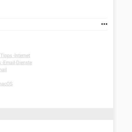
-
Tipps -Internet
 -Email-Dienste
mail
-macOS