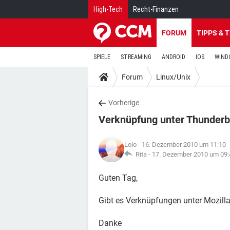
High-Tech
Recht-Finanzen
FORUM
TIPPS & 
SPIELE
STREAMING
ANDROID
IOS
WIND
Forum
Linux/Unix
Vorherige
Verknüpfung unter Thunderb
Lolo
- 16. Dezember 2010 um 11:10
Rita -
17. Dezember 2010 um 09:
Guten Tag,
Gibt es Verknüpfungen unter Mozill
Danke