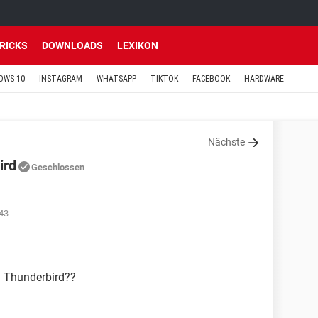
TRICKS
DOWNLOADS
LEXIKON
OWS 10
INSTAGRAM
WHATSAPP
TIKTOK
FACEBOOK
HARDWARE
Nächste
ird
Geschlossen
43
a Thunderbird??