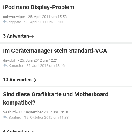
iPod nano Display-Problem
schwarzviper
-
25. April 2011 um 15:58
riggotta
-
26. April 2011 um 11:00
3 Antworten
Im Gerätemanager steht Standard-VGA
davidoff
-
25. Juni 2012 um 12:21
Kanadler
-
25. Juni 2012 um 13:46
10 Antworten
Sind diese Grafikkarte und Motherboard
kompatibel?
Seabird
-
14. September 2012 um 13:10
Seabird
-
15. Oktober 2012 um 11:33
4 Antworten