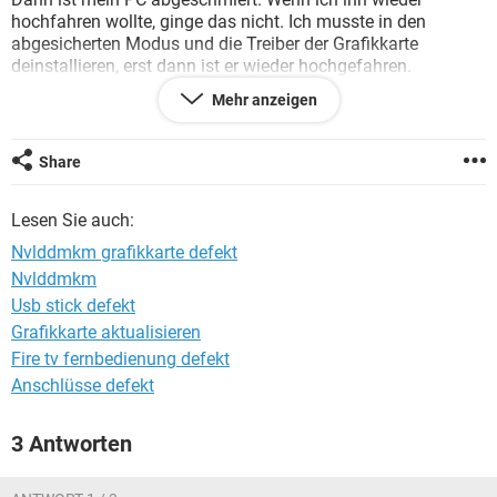
FACEBOOK
HARDWARE
hochfahren wollte, ginge das nicht. Ich musste in den
abgesicherten Modus und die Treiber der Grafikkarte
deinstallieren, erst dann ist er wieder hochgefahren.
Mehr anzeigen
Ich hab danach immer wieder gelb/weiß abwechselnde
Streifen über den ganzen Bildschirm. Außerdem ist am Start,
wo das Acer-Logo auftaucht, alles verpixelt.
Share
Gerade eben war es so, dass ich ein Spiel ca. 2 Stunden
Lesen Sie auch:
gespielt habe und einfach der Bildschirm ausging, kurz
vorher aber noch alle möglichen bunten Farben in einer
Nvlddmkm grafikkarte defekt
sternförmigen Masse abgebildet waren.
Nvlddmkm
Usb stick defekt
Ist die Grafikkarte hinüber?
Grafikkarte aktualisieren
Fire tv fernbedienung defekt
Konfiguration:
Windows Vista
Safari 530.5
Anschlüsse defekt
3 Antworten