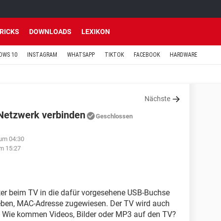
TRICKS
DOWNLOADS
LEXIKON
OWS 10
INSTAGRAM
WHATSAPP
TIKTOK
FACEBOOK
HARDWARE
Nächste
Netzwerk verbinden
Geschlossen
 um 04:30
m 15:27
er beim TV in die dafür vorgesehene USB-Buchse
eben, MAC-Adresse zugewiesen. Der TV wird auch
? Wie kommen Videos, Bilder oder MP3 auf den TV?