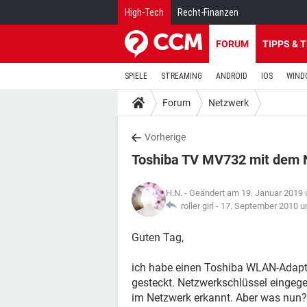
High-Tech
Recht-Finanzen
FORUM
TIPPS & 
SPIELE
STREAMING
ANDROID
IOS
WIND
Forum
Netzwerk
Vorherige
Toshiba TV MV732 mit dem 
H.N.
- Geändert am 19. Januar 2019
roller girl -
17. September 2010 u
Guten Tag,
ich habe einen Toshiba WLAN-Adapt
gesteckt. Netzwerkschlüssel eingeg
im Netzwerk erkannt. Aber was nun