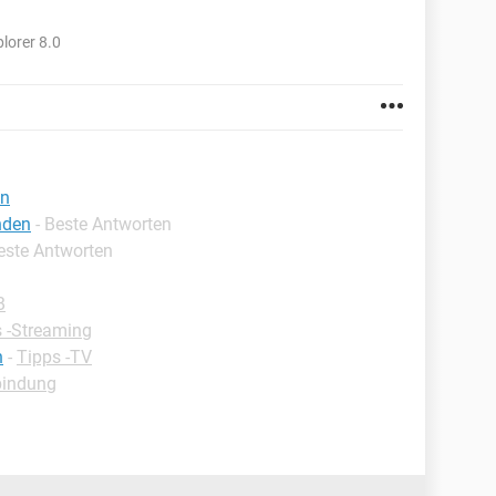
lorer 8.0
en
nden
- Beste Antworten
Beste Antworten
B
 -Streaming
n
-
Tipps -TV
bindung