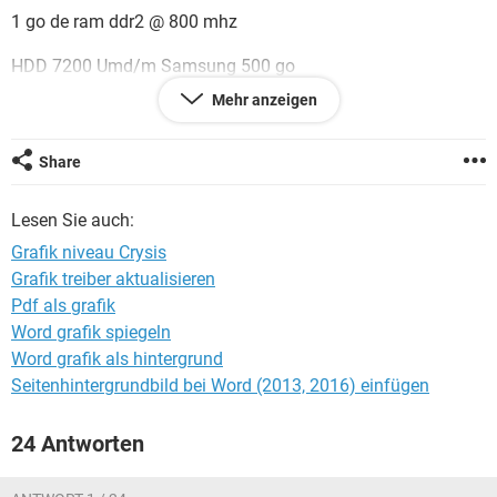
FACEBOOK
HARDWARE
1 go de ram ddr2 @ 800 mhz
HDD 7200 Umd/m Samsung 500 go
Mehr anzeigen
Windows Xp
Ich wolte fragen welchen grafik niveau kann ich haben mit
Share
den ersten crysis????
Lesen Sie auch:
Grafik niveau Crysis
Grafik treiber aktualisieren
Pdf als grafik
Word grafik spiegeln
Word grafik als hintergrund
Seitenhintergrundbild bei Word (2013, 2016) einfügen
24 Antworten