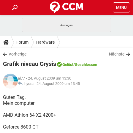
MENU
HOME
SPIELE
STREAMING
TIPPS & TRICKS
Forum
Hardware
ANDROID
IOS
SPIELE
STREAMING
DOWNLOADS
Vorherige
Nächste
WINDOWS 10
INSTAGRAM
ANDROID
IOS
Grafik niveau Crysis
WHATSAPP
SPIELE
TIKTOK
STREAMING
Gelöst
/Geschlossen
FORUM
WINDOWS 10
INSTAGRAM
FACEBOOK
ANDROID
HARDWARE
IOS
al77
- 24. August 2009 um 13:30
WHATSAPP
SPIELE
TIKTOK
STREAMING
LEXIKON
hydra -
24. August 2009 um 13:45
WINDOWS 10
INSTAGRAM
FACEBOOK
ANDROID
HARDWARE
IOS
WHATSAPP
SPIELE
TIKTOK
STREAMING
Guten Tag,
WINDOWS 10
INSTAGRAM
Mein computer:
FACEBOOK
ANDROID
HARDWARE
IOS
WHATSAPP
TIKTOK
AMD Athlon 64 X2 4200+
WINDOWS 10
INSTAGRAM
FACEBOOK
HARDWARE
WHATSAPP
TIKTOK
Geforce 8600 GT