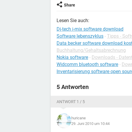
Share
Lesen Sie auch:
Dj-tech i-mix software download
Software lebenszyklus
-
Tipps - Sof
Data becker software download kos
Buchhaltung/Gehaltsabrechnung
Nokia software
-
Downloads - Datent
Widcomm bluetooth software
-
Down
Inventarisierung software open sour
5 Antworten
ANTWORT 1 / 5
huricane
29. Juni 2010 um 10:44