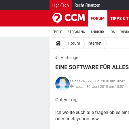
High-Tech
Recht-Finanzen
FORUM
TIPPS & 
SPIELE
STREAMING
ANDROID
IOS
WIND
Forum
Internet
Vorherige
EINE SOFTWARE FÜR ALLES 
seicha24
- 29. Juni 2010 um 10:42
xeza -
30. Juni 2010 um 10:57
Guten Tag,
Ich wollte euch alle fragen ob es e
oder auch yahoo usw...