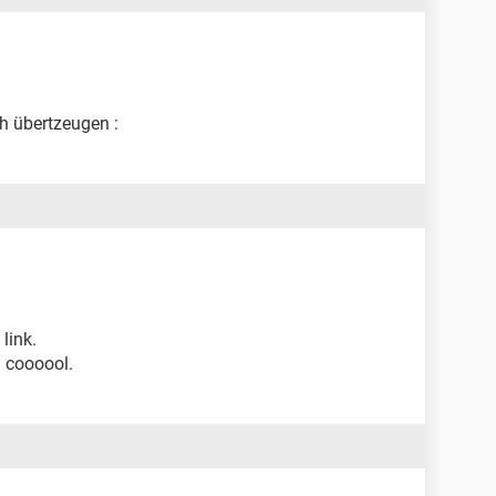
ch übertzeugen :
link.
 coooool.