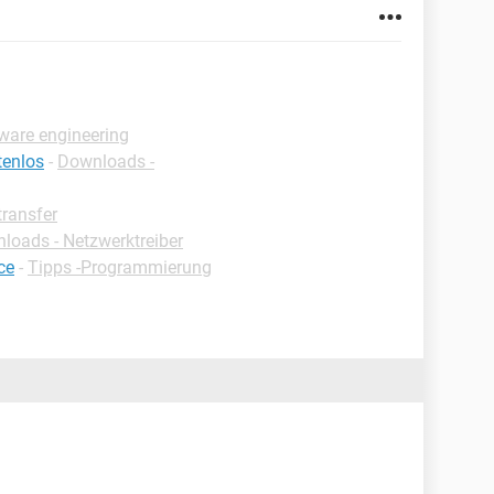
tware engineering
tenlos
-
Downloads -
ransfer
loads - Netzwerktreiber
ce
-
Tipps -Programmierung