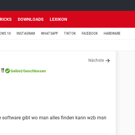
TRICKS
DOWNLOADS
LEXIKON
OWS 10
INSTAGRAM
WHATSAPP
TIKTOK
FACEBOOK
HARDWARE
Nächste
!!
Gelöst
/Geschlossen
ine software gibt wo man alles finden kann wzb msn