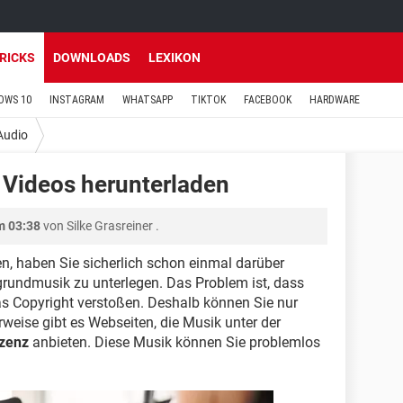
TRICKS
DOWNLOADS
LEXIKON
OWS 10
INSTAGRAM
WHATSAPP
TIKTOK
FACEBOOK
HARDWARE
Audio
 Videos herunterladen
m 03:38
von
Silke Grasreiner
.
, haben Sie sicherlich schon einmal darüber
grundmusik zu unterlegen. Das Problem ist, dass
as Copyright verstoßen. Deshalb können Sie nur
rweise gibt es Webseiten, die Musik unter der
zenz
anbieten. Diese Musik können Sie problemlos