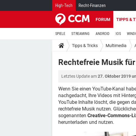
High-Tech
Recht-Finanzen
FORUM
TIPPS & 
SPIELE
STREAMING
ANDROID
IOS
WIND
Tipps & Tricks
Multimedia
Rechtefreie Musik für
Letztes Update am
27. Oktober 2019 u
Wenn Sie einen YouTube-Kanal haben
nachgedacht, Ihre Videos mit Hinter
YouTube Inhalte löscht, die gegen d
rechtefreie Musik nutzen. Glückliche
sogenannten
Creative-Commons-Li
herunterladen und nutzen.