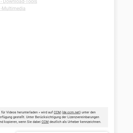
- Download-Tools
 -Multimedia
für Videos herunterladen » wird auf
CCM
(
de.ccm.net
) unter den
rfügung gestellt. Unter Berücksichtigung der Lizenzvereinbarungen
nd kopieren, wenn Sie dabei
CCM
deutlich als Urheber kennzeichnen.