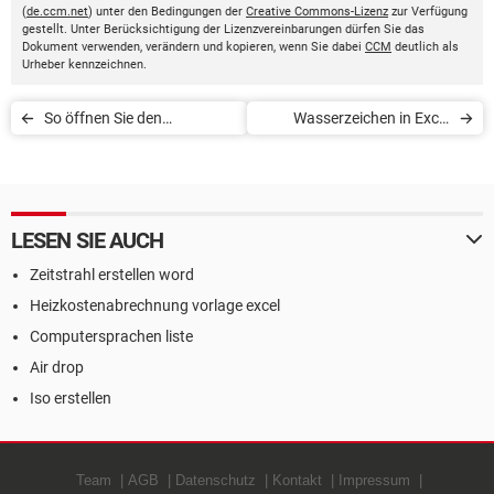
(
de.ccm.net
) unter den Bedingungen der
Creative Commons-Lizenz
zur Verfügung
gestellt. Unter Berücksichtigung der Lizenzvereinbarungen dürfen Sie das
Dokument verwenden, verändern und kopieren, wenn Sie dabei
CCM
deutlich als
Urheber kennzeichnen.
So öffnen Sie den
Wasserzeichen in Excel
Taschenrechner in Excel
einfügen
LESEN SIE AUCH
Zeitstrahl erstellen word
Heizkostenabrechnung vorlage excel
Computersprachen liste
Air drop
Iso erstellen
Team
AGB
Datenschutz
Kontakt
Impressum