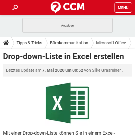
MENU
HOME
SPIELE
STREAMING
TIPPS & TRICKS
Tipps & Tricks
Bürokommunikation
Microsoft Office
ANDROID
IOS
SPIELE
STREAMING
DOWNLOADS
Drop-down-Liste in Excel erstellen
Excel
WINDOWS 10
INSTAGRAM
ANDROID
IOS
WHATSAPP
SPIELE
TIKTOK
STREAMING
FORUM
Letztes Update am
7. Mai 2020 um 00:52
von
Silke Grasreiner
.
WINDOWS 10
INSTAGRAM
FACEBOOK
ANDROID
HARDWARE
IOS
WHATSAPP
SPIELE
TIKTOK
STREAMING
LEXIKON
WINDOWS 10
INSTAGRAM
FACEBOOK
ANDROID
HARDWARE
IOS
WHATSAPP
SPIELE
TIKTOK
STREAMING
WINDOWS 10
INSTAGRAM
FACEBOOK
ANDROID
HARDWARE
IOS
WHATSAPP
TIKTOK
WINDOWS 10
INSTAGRAM
FACEBOOK
HARDWARE
WHATSAPP
TIKTOK
Mit einer Drop-down-Liste können Sie in einem Excel-