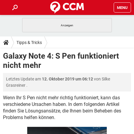
MENU
HOME
SPIELE
STREAMING
TIPPS & TRICKS
Tipps & Tricks
ANDROID
IOS
SPIELE
STREAMING
DOWNLOADS
Galaxy Note 4: S Pen funktioniert
WINDOWS 10
INSTAGRAM
ANDROID
IOS
nicht mehr
WHATSAPP
SPIELE
TIKTOK
STREAMING
FORUM
WINDOWS 10
INSTAGRAM
FACEBOOK
ANDROID
HARDWARE
IOS
Letztes Update am
12. Oktober 2019 um 06:12
von
Silke
WHATSAPP
SPIELE
TIKTOK
STREAMING
LEXIKON
WINDOWS 10
Grasreiner
.
INSTAGRAM
FACEBOOK
ANDROID
HARDWARE
IOS
WHATSAPP
SPIELE
TIKTOK
STREAMING
Wenn Ihr S Pen nicht mehr richtig funktioniert, kann das
WINDOWS 10
INSTAGRAM
verschiedene Ursachen haben. In dem folgenden Artikel
FACEBOOK
ANDROID
HARDWARE
IOS
finden Sie Lösungsansätze, die Ihnen beim Beheben des
WHATSAPP
TIKTOK
WINDOWS 10
INSTAGRAM
Problems helfen können.
FACEBOOK
HARDWARE
WHATSAPP
TIKTOK