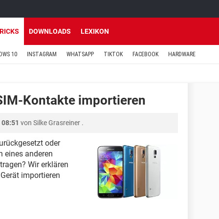
TRICKS
DOWNLOADS
LEXIKON
OWS 10
INSTAGRAM
WHATSAPP
TIKTOK
FACEBOOK
HARDWARE
SIM-Kontakte importieren
 08:51
von
Silke Grasreiner
.
urückgesetzt oder
h eines anderen
tragen? Wir erklären
 Gerät importieren