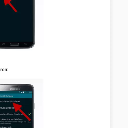
eren
: