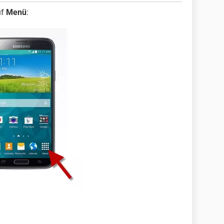
uf
Menü
: