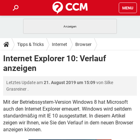
MENU
HOME
SPIELE
STREAMING
TIPPS & TRICKS
Tipps & Tricks
Internet
Browser
ANDROID
IOS
SPIELE
STREAMING
DOWNLOADS
Internet Explorer 10: Verlauf
Internet Explorer
WINDOWS 10
INSTAGRAM
ANDROID
IOS
anzeigen
WHATSAPP
SPIELE
TIKTOK
STREAMING
FORUM
WINDOWS 10
INSTAGRAM
FACEBOOK
ANDROID
HARDWARE
IOS
Letztes Update am
21. August 2019 um 15:09
von
Silke
WHATSAPP
SPIELE
TIKTOK
STREAMING
LEXIKON
WINDOWS 10
Grasreiner
.
INSTAGRAM
FACEBOOK
ANDROID
HARDWARE
IOS
WHATSAPP
SPIELE
TIKTOK
STREAMING
Mit der Betriebssystem-Version Windows 8 hat Microsoft
WINDOWS 10
INSTAGRAM
auch den Internet Explorer erneuert. Windows wird seitdem
FACEBOOK
ANDROID
HARDWARE
IOS
standardmäßig mit IE 10 ausgestattet. In diesem Artikel
WHATSAPP
TIKTOK
WINDOWS 10
INSTAGRAM
zeigen wir Ihnen, wie Sie den Verlauf in dem neuen Browser
FACEBOOK
HARDWARE
anzeigen können.
WHATSAPP
TIKTOK