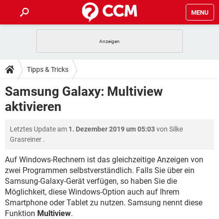
MENU
HOME
SPIELE
STREAMING
TIPPS & TRICKS
Tipps & Tricks
ANDROID
IOS
SPIELE
STREAMING
DOWNLOADS
Samsung Galaxy: Multiview
WINDOWS 10
INSTAGRAM
ANDROID
IOS
aktivieren
WHATSAPP
SPIELE
TIKTOK
STREAMING
FORUM
WINDOWS 10
INSTAGRAM
FACEBOOK
ANDROID
HARDWARE
IOS
Letztes Update am
1. Dezember 2019 um 05:03
von
Silke
WHATSAPP
SPIELE
TIKTOK
STREAMING
LEXIKON
WINDOWS 10
Grasreiner
.
INSTAGRAM
FACEBOOK
ANDROID
HARDWARE
IOS
WHATSAPP
SPIELE
TIKTOK
STREAMING
Auf Windows-Rechnern ist das gleichzeitige Anzeigen von
WINDOWS 10
INSTAGRAM
zwei Programmen selbstverständlich. Falls Sie über ein
FACEBOOK
ANDROID
HARDWARE
IOS
Samsung-Galaxy-Gerät verfügen, so haben Sie die
WHATSAPP
TIKTOK
WINDOWS 10
INSTAGRAM
Möglichkeit, diese Windows-Option auch auf Ihrem
FACEBOOK
HARDWARE
Smartphone oder Tablet zu nutzen. Samsung nennt diese
WHATSAPP
TIKTOK
Funktion
Multiview
.