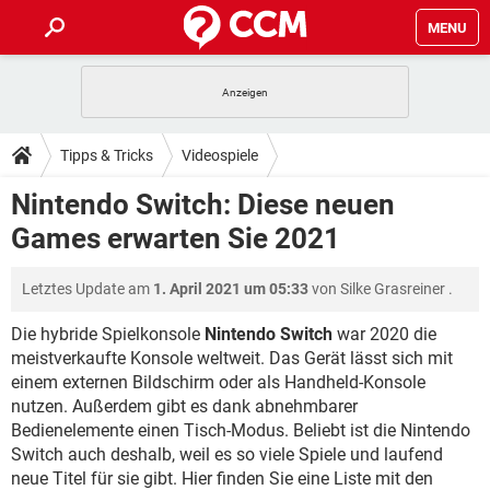
MENU
HOME
SPIELE
STREAMING
TIPPS & TRICKS
Tipps & Tricks
Videospiele
ANDROID
IOS
SPIELE
STREAMING
DOWNLOADS
Nintendo Switch: Diese neuen
WINDOWS 10
INSTAGRAM
ANDROID
IOS
Games erwarten Sie 2021
WHATSAPP
SPIELE
TIKTOK
STREAMING
FORUM
WINDOWS 10
INSTAGRAM
FACEBOOK
ANDROID
HARDWARE
IOS
Letztes Update am
1. April 2021 um 05:33
von
Silke Grasreiner
.
WHATSAPP
SPIELE
TIKTOK
STREAMING
LEXIKON
WINDOWS 10
INSTAGRAM
FACEBOOK
ANDROID
HARDWARE
IOS
Die hybride Spielkonsole
Nintendo Switch
war 2020 die
WHATSAPP
SPIELE
TIKTOK
STREAMING
meistverkaufte Konsole weltweit. Das Gerät lässt sich mit
WINDOWS 10
INSTAGRAM
einem externen Bildschirm oder als Handheld-Konsole
FACEBOOK
ANDROID
HARDWARE
IOS
nutzen. Außerdem gibt es dank abnehmbarer
WHATSAPP
TIKTOK
WINDOWS 10
INSTAGRAM
Bedienelemente einen Tisch-Modus. Beliebt ist die Nintendo
FACEBOOK
HARDWARE
Switch auch deshalb, weil es so viele Spiele und laufend
WHATSAPP
TIKTOK
neue Titel für sie gibt. Hier finden Sie eine Liste mit den