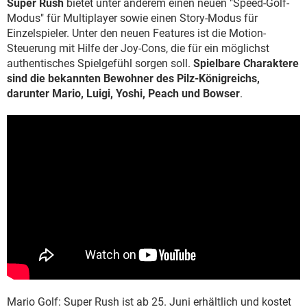
Super Rush
bietet unter anderem einen neuen "Speed-Golf-
Modus" für Multiplayer sowie einen Story-Modus für
Einzelspieler. Unter den neuen Features ist die Motion-
Steuerung mit Hilfe der Joy-Cons, die für ein möglichst
authentisches Spielgefühl sorgen soll.
Spielbare Charaktere
sind die bekannten Bewohner des Pilz-Königreichs,
darunter Mario, Luigi, Yoshi, Peach und Bowser
.
Mario Golf: Super Rush ist ab 25. Juni erhältlich und kostet