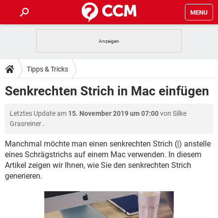
MENU
HOME
SPIELE
STREAMING
TIPPS & TRICKS
Tipps & Tricks
ANDROID
IOS
SPIELE
STREAMING
DOWNLOADS
Senkrechten Strich in Mac einfügen
WINDOWS 10
INSTAGRAM
ANDROID
IOS
WHATSAPP
SPIELE
TIKTOK
STREAMING
FORUM
Letztes Update am
15. November 2019 um 07:00
von
Silke
WINDOWS 10
INSTAGRAM
FACEBOOK
ANDROID
HARDWARE
IOS
Grasreiner
.
WHATSAPP
SPIELE
TIKTOK
STREAMING
LEXIKON
WINDOWS 10
INSTAGRAM
Manchmal möchte man einen senkrechten Strich (|) anstelle
FACEBOOK
ANDROID
HARDWARE
IOS
eines Schrägstrichs auf einem Mac verwenden. In diesem
WHATSAPP
SPIELE
TIKTOK
STREAMING
WINDOWS 10
INSTAGRAM
Artikel zeigen wir Ihnen, wie Sie den senkrechten Strich
FACEBOOK
ANDROID
HARDWARE
IOS
generieren.
WHATSAPP
TIKTOK
WINDOWS 10
INSTAGRAM
FACEBOOK
HARDWARE
WHATSAPP
TIKTOK