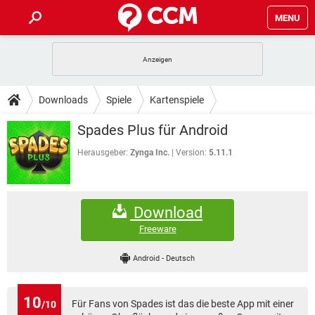
MENU
HOME
SPIELE
STREAMING
TIPPS & TRICKS
Downloads
Spiele
Kartenspiele
ANDROID
IOS
SPIELE
STREAMING
DOWNLOADS
Spades Plus für Android
WINDOWS 10
INSTAGRAM
ANDROID
IOS
WHATSAPP
SPIELE
TIKTOK
STREAMING
Herausgeber:
Zynga Inc.
Version:
5.11.1
FORUM
WINDOWS 10
INSTAGRAM
FACEBOOK
ANDROID
HARDWARE
IOS
WHATSAPP
SPIELE
TIKTOK
STREAMING
LEXIKON
WINDOWS 10
INSTAGRAM
Download
FACEBOOK
ANDROID
HARDWARE
IOS
WHATSAPP
SPIELE
TIKTOK
STREAMING
Freeware
WINDOWS 10
INSTAGRAM
FACEBOOK
ANDROID
HARDWARE
IOS
Android
-
Deutsch
WHATSAPP
TIKTOK
WINDOWS 10
INSTAGRAM
FACEBOOK
HARDWARE
WHATSAPP
TIKTOK
10
Für Fans von Spades ist das die beste App mit einer
/10