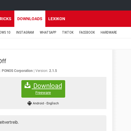
TRICKS
DOWNLOADS
LEXIKON
OWS 10
INSTAGRAM
WHATSAPP
TIKTOK
FACEBOOK
HARDWARE
Off
:
PONOS Corporation
Version:
2.1.5
Download
Freeware
Android
-
Englisch
eitvertreib.