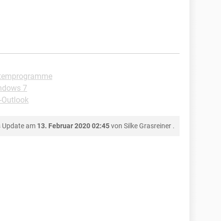
stemprogramme
ndows 7
-Outlook
s Update am
13. Februar 2020 02:45
von
Silke Grasreiner
.