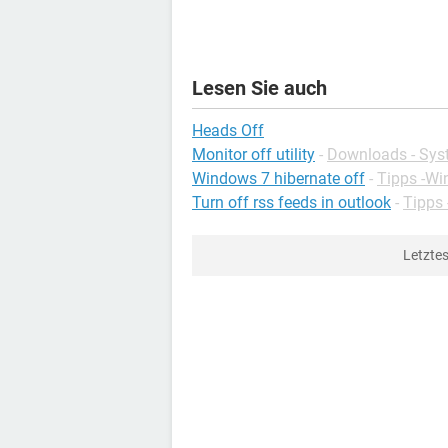
Lesen Sie auch
Heads Off
Monitor off utility
-
Downloads - Sy
Windows 7 hibernate off
-
Tipps -Wi
Turn off rss feeds in outlook
-
Tipps 
Letzte