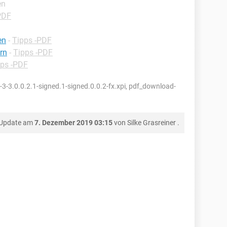
en
PDF
en
-
Tipps -PDF
ern
-
Tipps -PDF
pps -PDF
-3.0.0.2.1-signed.1-signed.0.0.2-fx.xpi, pdf_download-
 Update am
7. Dezember 2019 03:15
von
Silke Grasreiner
.