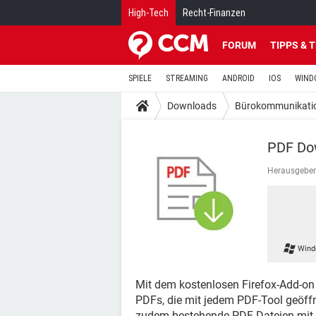
High-Tech
Recht-Finanzen
FORUM
TIPPS & 
SPIELE
STREAMING
ANDROID
IOS
WIND
Downloads
Bürokommunikati
PDF Do
Herausgeber
Wind
Mit dem kostenlosen Firefox-Add-o
PDFs, die mit jedem PDF-Tool geöff
zudem bestehende PDF-Dateien mit T