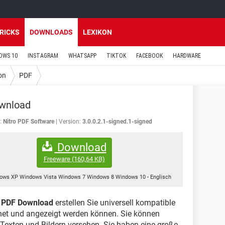
TRICKS
DOWNLOADS
LEXIKON
OWS 10
INSTAGRAM
WHATSAPP
TIKTOK
FACEBOOK
HARDWARE
on
PDF
wnload
:
Nitro PDF Software
Version:
3.0.0.2.1-signed.1-signed
Download
Freeware
(160,64 KB)
ows XP Windows Vista Windows 7 Windows 8 Windows 10
-
Englisch
n
PDF Download
erstellen Sie universell kompatible
net und angezeigt werden können. Sie können
exten und Bildern versehen. Sie haben eine große