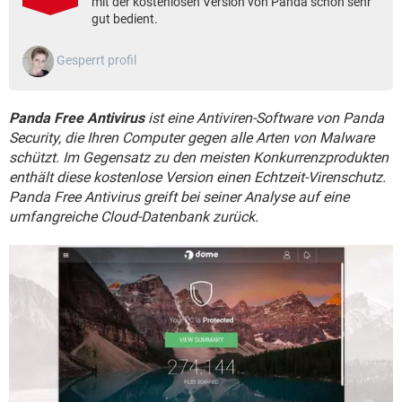
mit der kostenlosen Version von Panda schon sehr
FACEBOOK
HARDWARE
gut bedient.
Gesperrt profil
Panda Free Antivirus
ist eine Antiviren-Software von Panda
Security, die Ihren Computer gegen alle Arten von Malware
schützt. Im Gegensatz zu den meisten Konkurrenzprodukten
enthält diese kostenlose Version einen Echtzeit-Virenschutz.
Panda Free Antivirus greift bei seiner Analyse auf eine
umfangreiche Cloud-Datenbank zurück.