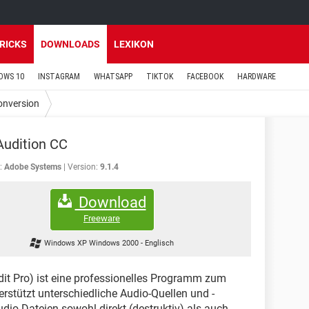
TRICKS
DOWNLOADS
LEXIKON
OWS 10
INSTAGRAM
WHATSAPP
TIKTOK
FACEBOOK
HARDWARE
onversion
udition CC
:
Adobe Systems
Version:
9.1.4
Download
Freeware
Windows XP Windows 2000
-
Englisch
it Pro) ist eine professionelles Programm zum
rstützt unterschiedliche Audio-Quellen und -
io-Dateien sowohl direkt (destruktiv) als auch