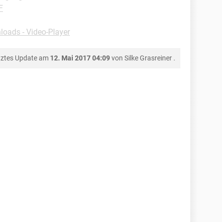
F
oads - Video-Player
tztes Update am
12. Mai 2017 04:09
von
Silke Grasreiner
.