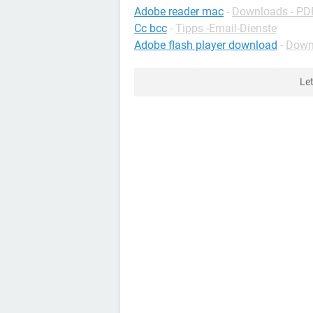
Adobe reader mac
-
Downloads - PD
Cc bcc
-
Tipps -Email-Dienste
Adobe flash player download
-
Downl
Le