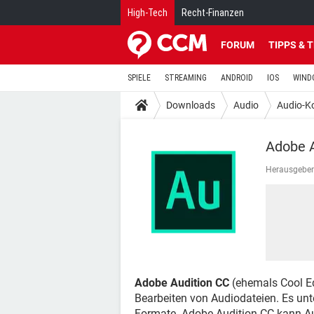
High-Tech
Recht-Finanzen
FORUM
TIPPS & 
SPIELE
STREAMING
ANDROID
IOS
WIND
Downloads
Audio
Audio-K
Adobe A
Herausgeber
Adobe Audition CC
(ehemals Cool Ed
Bearbeiten von Audiodateien. Es unte
Formate. Adobe Audition CC kann Aud