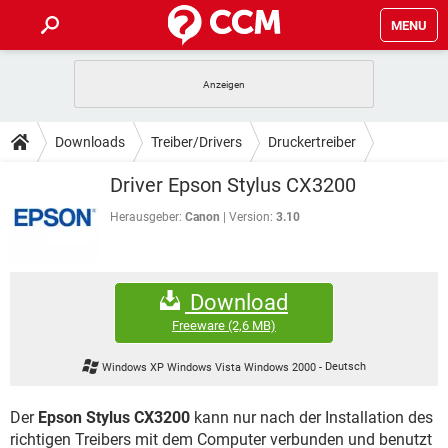
MENU
HOME
SPIELE
STREAMING
TIPPS & TRICKS
Downloads
Treiber/Drivers
Druckertreiber
ANDROID
IOS
SPIELE
STREAMING
DOWNLOADS
Driver Epson Stylus CX3200
WINDOWS 10
INSTAGRAM
ANDROID
IOS
WHATSAPP
SPIELE
TIKTOK
STREAMING
Herausgeber:
Canon
Version:
3.10
FORUM
WINDOWS 10
INSTAGRAM
FACEBOOK
ANDROID
HARDWARE
IOS
WHATSAPP
SPIELE
TIKTOK
STREAMING
LEXIKON
WINDOWS 10
INSTAGRAM
Download
FACEBOOK
ANDROID
HARDWARE
IOS
WHATSAPP
SPIELE
TIKTOK
STREAMING
Freeware
(2,6 MB)
WINDOWS 10
INSTAGRAM
FACEBOOK
ANDROID
HARDWARE
IOS
Windows XP Windows Vista Windows 2000
-
Deutsch
WHATSAPP
TIKTOK
WINDOWS 10
INSTAGRAM
FACEBOOK
HARDWARE
Der
Epson Stylus CX3200
kann nur nach der Installation des
WHATSAPP
TIKTOK
richtigen Treibers mit dem Computer verbunden und benutzt