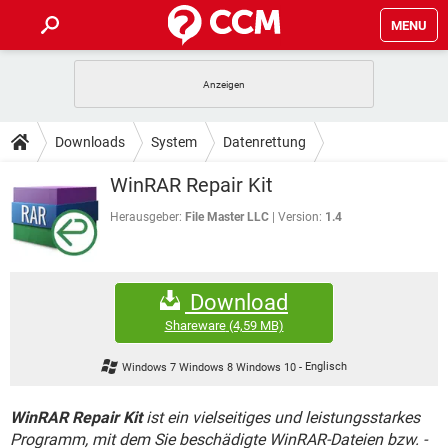
MENU
HOME
SPIELE
STREAMING
TIPPS & TRICKS
Downloads
System
Datenrettung
ANDROID
IOS
SPIELE
STREAMING
DOWNLOADS
WinRAR Repair Kit
WINDOWS 10
INSTAGRAM
ANDROID
IOS
WHATSAPP
SPIELE
TIKTOK
STREAMING
Herausgeber:
File Master LLC
Version:
1.4
FORUM
WINDOWS 10
INSTAGRAM
FACEBOOK
ANDROID
HARDWARE
IOS
WHATSAPP
SPIELE
TIKTOK
STREAMING
LEXIKON
WINDOWS 10
INSTAGRAM
Download
FACEBOOK
ANDROID
HARDWARE
IOS
WHATSAPP
SPIELE
TIKTOK
STREAMING
Shareware
(4,59 MB)
WINDOWS 10
INSTAGRAM
FACEBOOK
ANDROID
HARDWARE
IOS
Windows 7 Windows 8 Windows 10
-
Englisch
WHATSAPP
TIKTOK
WINDOWS 10
INSTAGRAM
FACEBOOK
HARDWARE
WinRAR Repair Kit
ist ein vielseitiges und leistungsstarkes
WHATSAPP
TIKTOK
Programm, mit dem Sie beschädigte WinRAR-Dateien bzw. -