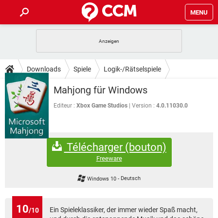
MENU
HOME
SPIELE
STREAMING
TIPPS & TRICKS
Downloads
Spiele
Logik-/Rätselspiele
ANDROID
IOS
SPIELE
STREAMING
DOWNLOADS
Mahjong für Windows
WINDOWS 10
INSTAGRAM
ANDROID
IOS
WHATSAPP
SPIELE
TIKTOK
STREAMING
Editeur :
Xbox Game Studios
Version :
4.0.11030.0
FORUM
WINDOWS 10
INSTAGRAM
FACEBOOK
ANDROID
HARDWARE
IOS
WHATSAPP
SPIELE
TIKTOK
STREAMING
LEXIKON
WINDOWS 10
INSTAGRAM
Télécharger (bouton)
FACEBOOK
ANDROID
HARDWARE
IOS
WHATSAPP
SPIELE
TIKTOK
STREAMING
Freeware
WINDOWS 10
INSTAGRAM
FACEBOOK
ANDROID
HARDWARE
IOS
Windows 10
-
Deutsch
WHATSAPP
TIKTOK
WINDOWS 10
INSTAGRAM
FACEBOOK
HARDWARE
WHATSAPP
TIKTOK
10
Ein Spieleklassiker, der immer wieder Spaß macht,
/10