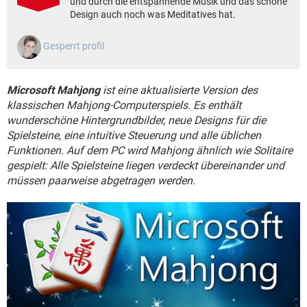
und durch die entspannende Musik und das schöne
FACEBOOK
HARDWARE
Design auch noch was Meditatives hat.
Gesperrt profil
Microsoft Mahjong
ist eine aktualisierte Version des
klassischen Mahjong-Computerspiels. Es enthält
wunderschöne Hintergrundbilder, neue Designs für die
Spielsteine, eine intuitive Steuerung und alle üblichen
Funktionen. Auf dem PC wird Mahjong ähnlich wie Solitaire
gespielt: Alle Spielsteine liegen verdeckt übereinander und
müssen paarweise abgetragen werden.