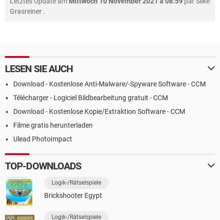
Letztes Update am
Mittwoch 10 November 2021 à 08:59
par
Silke
Grasreiner
.
LESEN SIE AUCH
Download - Kostenlose Anti-Malware/-Spyware Software - CCM
Télécharger - Logiciel Bildbearbeitung gratuit - CCM
Download - Kostenlose Kopie/Extraktion Software - CCM
Filme gratis herunterladen
Ulead PhotoImpact
TOP-DOWNLOADS
Logik-/Rätselspiele
Brickshooter Egypt
Logik-/Rätselspiele