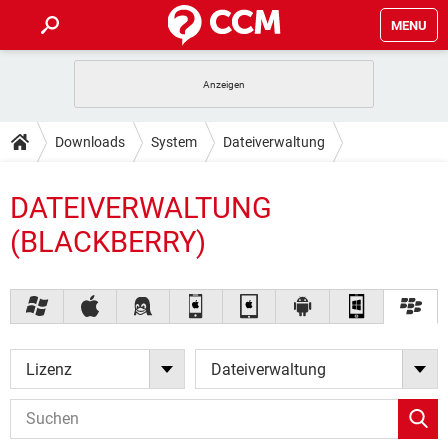
MENU
HOME
SPIELE
STREAMING
TIPPS & TRICKS
Downloads
System
Dateiverwaltung
ANDROID
IOS
SPIELE
STREAMING
DOWNLOADS
WINDOWS 10
INSTAGRAM
DATEIVERWALTUNG
ANDROID
IOS
WHATSAPP
SPIELE
TIKTOK
STREAMING
FORUM
(BLACKBERRY)
WINDOWS 10
INSTAGRAM
FACEBOOK
ANDROID
HARDWARE
IOS
WHATSAPP
SPIELE
TIKTOK
STREAMING
LEXIKON
WINDOWS 10
INSTAGRAM
FACEBOOK
ANDROID
HARDWARE
IOS
WHATSAPP
SPIELE
TIKTOK
STREAMING
WINDOWS 10
INSTAGRAM
FACEBOOK
ANDROID
HARDWARE
IOS
Lizenz
Dateiverwaltung
WHATSAPP
TIKTOK
WINDOWS 10
INSTAGRAM
FACEBOOK
HARDWARE
WHATSAPP
TIKTOK