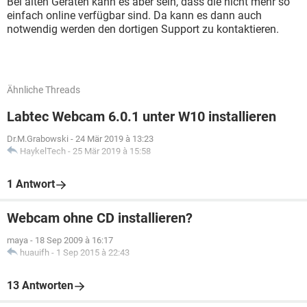
Bei alten Geräten kann es aber sein, dass die nicht mehr so
einfach online verfügbar sind. Da kann es dann auch
notwendig werden den dortigen Support zu kontaktieren.
Ähnliche Threads
Labtec Webcam 6.0.1 unter W10 installieren
Dr.M.Grabowski
-
24 Mär 2019 à 13:23
HaykelTech
-
25 Mär 2019 à 15:58
1 Antwort
Webcam ohne CD installieren?
maya
-
18 Sep 2009 à 16:17
huauifh
-
1 Sep 2015 à 22:43
13 Antworten