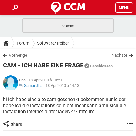
MENU
HOME
SPIELE
STREAMING
TIPPS & TRICKS
Forum
Software/Treiber
ANDROID
IOS
SPIELE
STREAMING
DOWNLOADS
Vorherige
Nächste
WINDOWS 10
INSTAGRAM
ANDROID
IOS
CAM - ICH HABE EINE FRAGE
WHATSAPP
SPIELE
TIKTOK
STREAMING
Geschlossen
FORUM
WINDOWS 10
INSTAGRAM
FACEBOOK
ANDROID
HARDWARE
IOS
luna
- 18 Apr 2010 à 13:21
WHATSAPP
SPIELE
TIKTOK
STREAMING
LEXIKON
Saman.tha
-
18 Apr 2010 à 14:13
WINDOWS 10
INSTAGRAM
FACEBOOK
ANDROID
HARDWARE
IOS
WHATSAPP
SPIELE
TIKTOK
STREAMING
hi ich habe eine alte cam geschenkt bekommen nur leider
WINDOWS 10
INSTAGRAM
habe ich die instalations cd nicht mehr kann amn sich die
FACEBOOK
ANDROID
HARDWARE
IOS
instalation internet runter ladeN??? mfg lm
WHATSAPP
TIKTOK
WINDOWS 10
INSTAGRAM
FACEBOOK
HARDWARE
Share
WHATSAPP
TIKTOK