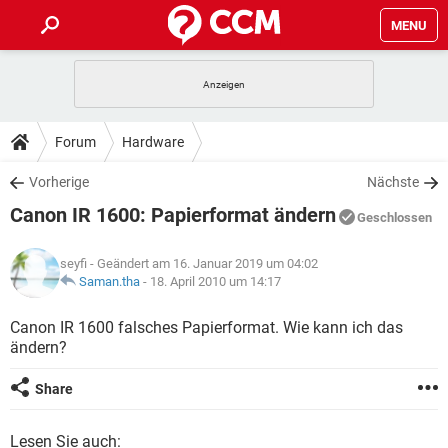
MENU
HOME
SPIELE
STREAMING
TIPPS & TRICKS
Forum
Hardware
ANDROID
IOS
SPIELE
STREAMING
DOWNLOADS
Vorherige
Nächste
WINDOWS 10
INSTAGRAM
ANDROID
IOS
Canon IR 1600: Papierformat ändern
WHATSAPP
SPIELE
TIKTOK
STREAMING
Geschlossen
FORUM
WINDOWS 10
INSTAGRAM
FACEBOOK
ANDROID
HARDWARE
IOS
seyfi
- Geändert am 16. Januar 2019 um 04:02
WHATSAPP
SPIELE
TIKTOK
STREAMING
LEXIKON
Saman.tha
-
18. April 2010 um 14:17
WINDOWS 10
INSTAGRAM
FACEBOOK
ANDROID
HARDWARE
IOS
WHATSAPP
SPIELE
TIKTOK
STREAMING
Canon IR 1600 falsches Papierformat. Wie kann ich das
WINDOWS 10
INSTAGRAM
ändern?
FACEBOOK
ANDROID
HARDWARE
IOS
WHATSAPP
TIKTOK
WINDOWS 10
INSTAGRAM
Share
FACEBOOK
HARDWARE
WHATSAPP
TIKTOK
Lesen Sie auch: