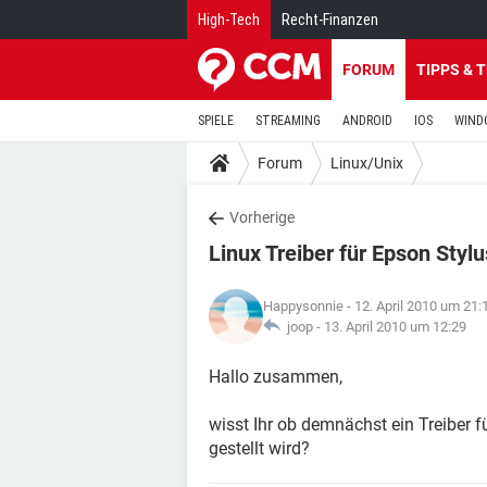
High-Tech
Recht-Finanzen
FORUM
TIPPS & 
SPIELE
STREAMING
ANDROID
IOS
WIND
Forum
Linux/Unix
Vorherige
Linux Treiber für Epson Sty
Happysonnie
- 12. April 2010 um 21:
joop -
13. April 2010 um 12:29
Hallo zusammen,
wisst Ihr ob demnächst ein Treiber 
gestellt wird?