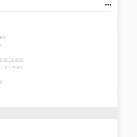
ten
n
ber/Drivers
 Hardware
m