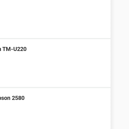
on TM-U220
pson 2580