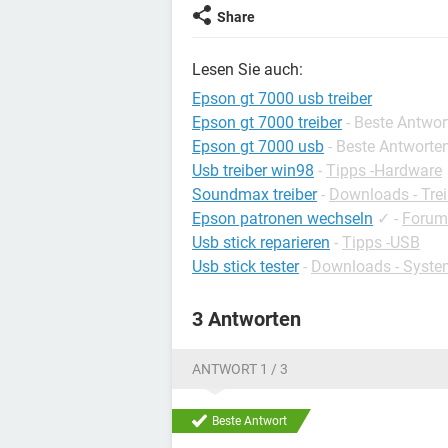
Share
Lesen Sie auch:
Epson gt 7000 usb treiber
Epson gt 7000 treiber
- Beste Antwor
Epson gt 7000 usb
- Beste Antworte
Usb treiber win98
-
Tipps -Hardware
Soundmax treiber
-
Downloads - Trei
Epson patronen wechseln
✓
-
Forum
Usb stick reparieren
-
Tipps -USB
Usb stick tester
-
Downloads - Syste
3 Antworten
ANTWORT 1 / 3
Beste Antwort