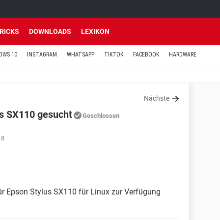
TRICKS
DOWNLOADS
LEXIKON
OWS 10
INSTAGRAM
WHATSAPP
TIKTOK
FACEBOOK
HARDWARE
Nächste
lus SX110 gesucht
Geschlossen
18
für Epson Stylus SX110 für Linux zur Verfügung