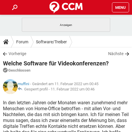
MENU
HOME
SPIELE
STREAMING
TIPPS & TRICKS
Forum
Software/Treiber
ANDROID
IOS
SPIELE
STREAMING
DOWNLOADS
Vorherige
Nächste
WINDOWS 10
INSTAGRAM
ANDROID
IOS
Welche Software für Videokonferenzen?
WHATSAPP
SPIELE
TIKTOK
STREAMING
FORUM
WINDOWS 10
INSTAGRAM
Geschlossen
FACEBOOK
ANDROID
HARDWARE
IOS
WHATSAPP
SPIELE
TIKTOK
STREAMING
LEXIKON
WINDOWS 10
muffini
- Geändert am 11. Februar 2022 um 00:45
INSTAGRAM
FACEBOOK
ANDROID
HARDWARE
IOS
Gesperrt profil -
11. Februar 2022 um 00:46
WHATSAPP
SPIELE
TIKTOK
STREAMING
WINDOWS 10
INSTAGRAM
In den letzten Jahren oder Monaten waren zunehmend mehr
FACEBOOK
ANDROID
HARDWARE
IOS
Menschen von Home-Office betroffen - mit allen Vor- und
WHATSAPP
TIKTOK
Nachteilen, die das mit sich bringen kann. Ich für meinen Teil
WINDOWS 10
INSTAGRAM
FACEBOOK
HARDWARE
muss sagen, dass ich zwar einerseits der Meinung bin, dass
WHATSAPP
TIKTOK
digitale Treffen echte Kontakte nicht ersetzen können. Aber