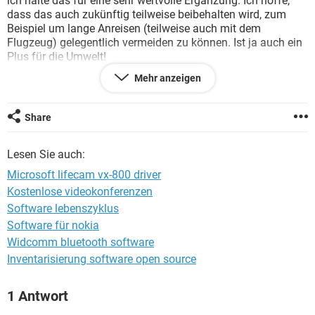
ich halte das für eine sehr wertvolle Ergänzung. Ich hoffe,
FACEBOOK
HARDWARE
dass das auch zukünftig teilweise beibehalten wird, zum
Beispiel um lange Anreisen (teilweise auch mit dem
Flugzeug) gelegentlich vermeiden zu können. Ist ja auch ein
Plus für die Umwelt!
Mehr anzeigen
Bei mir wurde im beruflichen Umfeld kurz mit TeamViewer
experimentiert. Inzwischen hat sich Microsoft Teams bei uns
als Standardlösung etabliert. Mich würde interessieren,
Share
welche Software bei euch im Home-Office verwendet wird?
Womit habt ihr gute Erfahrungen, wovon haltet ihr eher
Lesen Sie auch:
weniger und was könnt ihr empfehlen?
Microsoft lifecam vx-800 driver
Kostenlose videokonferenzen
Software lebenszyklus
Software für nokia
Widcomm bluetooth software
Inventarisierung software open source
1 Antwort