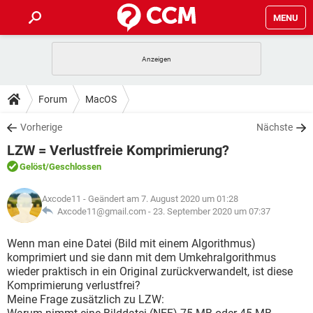
MENU
HOME
SPIELE
STREAMING
TIPPS & TRICKS
Forum
MacOS
ANDROID
IOS
SPIELE
STREAMING
DOWNLOADS
Vorherige
Nächste
WINDOWS 10
INSTAGRAM
ANDROID
IOS
LZW = Verlustfreie Komprimierung?
WHATSAPP
SPIELE
TIKTOK
STREAMING
FORUM
WINDOWS 10
INSTAGRAM
Gelöst
/Geschlossen
FACEBOOK
ANDROID
HARDWARE
IOS
WHATSAPP
SPIELE
TIKTOK
STREAMING
LEXIKON
WINDOWS 10
Axcode11
- Geändert am 7. August 2020 um 01:28
INSTAGRAM
FACEBOOK
ANDROID
HARDWARE
IOS
Axcode11@gmail.com -
23. September 2020 um 07:37
WHATSAPP
SPIELE
TIKTOK
STREAMING
WINDOWS 10
INSTAGRAM
Wenn man eine Datei (Bild mit einem Algorithmus)
FACEBOOK
ANDROID
HARDWARE
IOS
komprimiert und sie dann mit dem Umkehralgorithmus
WHATSAPP
TIKTOK
wieder praktisch in ein Original zurückverwandelt, ist diese
WINDOWS 10
INSTAGRAM
FACEBOOK
HARDWARE
Komprimierung verlustfrei?
WHATSAPP
TIKTOK
Meine Frage zusätzlich zu LZW: