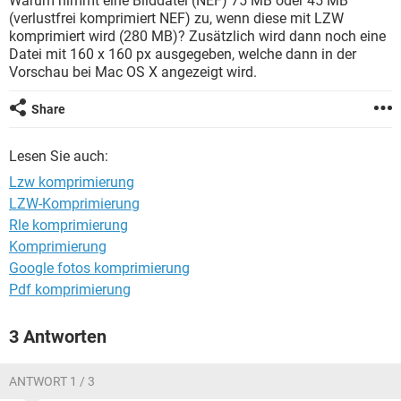
Warum nimmt eine Bilddatei (NEF) 75 MB oder 45 MB
FACEBOOK
HARDWARE
(verlustfrei komprimiert NEF) zu, wenn diese mit LZW
komprimiert wird (280 MB)? Zusätzlich wird dann noch eine
Datei mit 160 x 160 px ausgegeben, welche dann in der
Vorschau bei Mac OS X angezeigt wird.
Share
Lesen Sie auch:
Lzw komprimierung
LZW-Komprimierung
Rle komprimierung
Komprimierung
Google fotos komprimierung
Pdf komprimierung
3 Antworten
ANTWORT 1 / 3