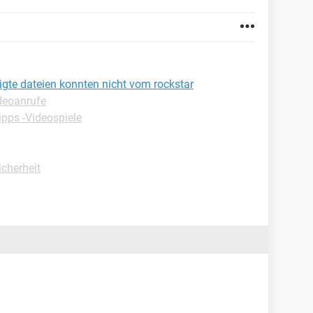
igte dateien konnten nicht vom rockstar
deoanrufe
ipps -Videospiele
icherheit