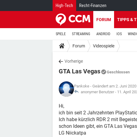
High-Tech
Recht-Finanzen
FORUM
TIPPS & 
SPIELE
STREAMING
ANDROID
IOS
WIND
Forum
Videospiele
Vorherige
GTA Las Vegas
Geschlossen
Pankoke
- Geändert am 2. Juni 2020
anonymer Benutzer -
11. April 2
Hi,
ich bin seit 2 Jahrzehnten PlayStati
Ich habe kürzlich RDR 2 mit Begeist
schon Ideen gibt, ein GTA Las Vegas 
LG Niickatpa