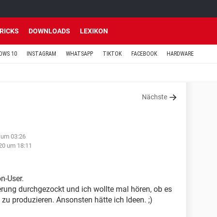
TRICKS
DOWNLOADS
LEXIKON
OWS 10
INSTAGRAM
WHATSAPP
TIKTOK
FACEBOOK
HARDWARE
Nächste
 um 03:26
020 um 18:11
on-User.
erung durchgezockt und ich wollte mal hören, ob es
zu produzieren. Ansonsten hätte ich Ideen. ;)