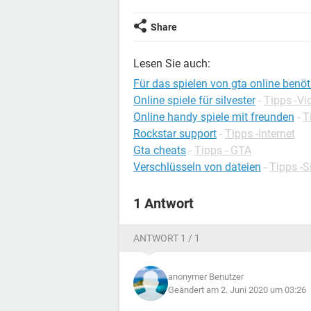
Share
Lesen Sie auch:
Für das spielen von gta online benöt
Online spiele für silvester
-
Tipps -Vi
Online handy spiele mit freunden
-
T
Rockstar support
-
Tipps -Internet
Gta cheats
-
Tipps - GTA
Verschlüsseln von dateien
-
Tipps -S
1 Antwort
ANTWORT 1 / 1
anonymer Benutzer
Geändert am 2. Juni 2020 um 03:26