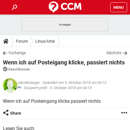
MENU
HOME
SPIELE
STREAMING
TIPPS & TRICKS
Forum
Linux/Unix
ANDROID
IOS
SPIELE
STREAMING
DOWNLOADS
Vorherige
Nächste
WINDOWS 10
INSTAGRAM
ANDROID
IOS
Wenn ich auf Posteigang klicke, passiert nichts
WHATSAPP
SPIELE
TIKTOK
STREAMING
FORUM
WINDOWS 10
INSTAGRAM
Geschlossen
FACEBOOK
ANDROID
HARDWARE
IOS
WHATSAPP
SPIELE
TIKTOK
STREAMING
LEXIKON
WINDOWS 10
Jakobklaeger
- Geändert am 5. Oktober 2018 um 04:12
INSTAGRAM
FACEBOOK
ANDROID
HARDWARE
IOS
Gesperrt profil -
5. Oktober 2018 um 04:13
WHATSAPP
SPIELE
TIKTOK
STREAMING
WINDOWS 10
INSTAGRAM
Wenn ich auf Posteingang klicke passiert nichts
FACEBOOK
ANDROID
HARDWARE
IOS
WHATSAPP
TIKTOK
WINDOWS 10
INSTAGRAM
Share
FACEBOOK
HARDWARE
WHATSAPP
TIKTOK
Lesen Sie auch: