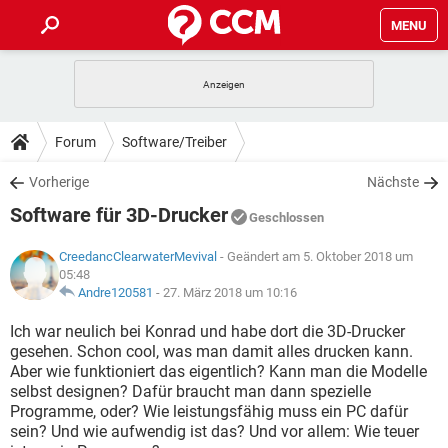
MENU
HOME
SPIELE
STREAMING
TIPPS & TRICKS
Forum
Software/Treiber
ANDROID
IOS
SPIELE
STREAMING
DOWNLOADS
Vorherige
Nächste
WINDOWS 10
INSTAGRAM
ANDROID
IOS
Software für 3D-Drucker
WHATSAPP
SPIELE
TIKTOK
STREAMING
Geschlossen
FORUM
WINDOWS 10
INSTAGRAM
FACEBOOK
ANDROID
HARDWARE
IOS
CreedancClearwaterMevival
- Geändert am 5. Oktober 2018 um
WHATSAPP
SPIELE
TIKTOK
STREAMING
05:48
LEXIKON
WINDOWS 10
INSTAGRAM
Andre120581
-
27. März 2018 um 10:16
FACEBOOK
ANDROID
HARDWARE
IOS
WHATSAPP
SPIELE
TIKTOK
STREAMING
Ich war neulich bei Konrad und habe dort die 3D-Drucker
WINDOWS 10
INSTAGRAM
gesehen. Schon cool, was man damit alles drucken kann.
FACEBOOK
ANDROID
HARDWARE
IOS
Aber wie funktioniert das eigentlich? Kann man die Modelle
WHATSAPP
TIKTOK
WINDOWS 10
INSTAGRAM
selbst designen? Dafür braucht man dann spezielle
FACEBOOK
HARDWARE
Programme, oder? Wie leistungsfähig muss ein PC dafür
WHATSAPP
TIKTOK
sein? Und wie aufwendig ist das? Und vor allem: Wie teuer