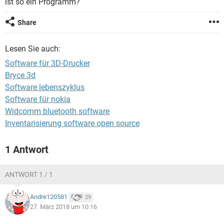
ist so ein Programm?
FACEBOOK
HARDWARE
Share
Lesen Sie auch:
Software für 3D-Drucker
Bryce 3d
Software lebenszyklus
Software für nokia
Widcomm bluetooth software
Inventarisierung software open source
1 Antwort
ANTWORT 1 / 1
Andre120581
29
27. März 2018 um 10:16