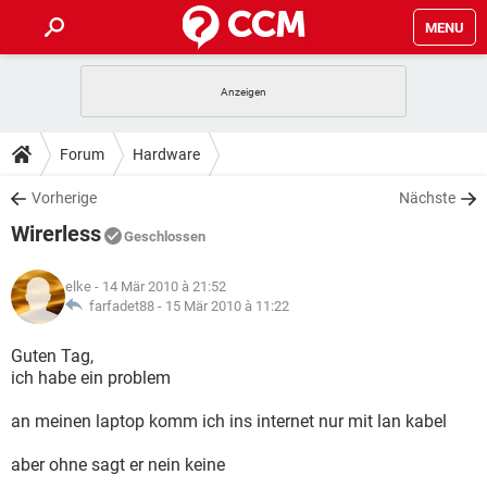
MENU
HOME
SPIELE
STREAMING
TIPPS & TRICKS
Forum
Hardware
ANDROID
IOS
SPIELE
STREAMING
DOWNLOADS
Vorherige
Nächste
WINDOWS 10
INSTAGRAM
ANDROID
IOS
Wirerless
WHATSAPP
SPIELE
TIKTOK
STREAMING
Geschlossen
FORUM
WINDOWS 10
INSTAGRAM
FACEBOOK
ANDROID
HARDWARE
IOS
elke
- 14 Mär 2010 à 21:52
WHATSAPP
SPIELE
TIKTOK
STREAMING
LEXIKON
farfadet88 -
15 Mär 2010 à 11:22
WINDOWS 10
INSTAGRAM
FACEBOOK
ANDROID
HARDWARE
IOS
WHATSAPP
SPIELE
TIKTOK
STREAMING
Guten Tag,
WINDOWS 10
INSTAGRAM
ich habe ein problem
FACEBOOK
ANDROID
HARDWARE
IOS
WHATSAPP
TIKTOK
an meinen laptop komm ich ins internet nur mit lan kabel
WINDOWS 10
INSTAGRAM
FACEBOOK
HARDWARE
WHATSAPP
TIKTOK
aber ohne sagt er nein keine