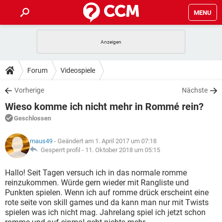
MENU
HOME
SPIELE
STREAMING
TIPPS & TRICKS
Forum
Videospiele
ANDROID
IOS
SPIELE
STREAMING
DOWNLOADS
Vorherige
Nächste
WINDOWS 10
INSTAGRAM
ANDROID
IOS
Wieso komme ich nicht mehr in Rommé rein?
WHATSAPP
SPIELE
TIKTOK
STREAMING
FORUM
WINDOWS 10
INSTAGRAM
Geschlossen
FACEBOOK
ANDROID
HARDWARE
IOS
WHATSAPP
SPIELE
TIKTOK
STREAMING
LEXIKON
WINDOWS 10
maus49
- Geändert am 1. April 2017 um 07:18
INSTAGRAM
FACEBOOK
ANDROID
HARDWARE
IOS
Gesperrt profil -
11. Oktober 2018 um 05:15
WHATSAPP
SPIELE
TIKTOK
STREAMING
WINDOWS 10
INSTAGRAM
Hallo! Seit Tagen versuch ich in das normale romme
FACEBOOK
ANDROID
HARDWARE
IOS
reinzukommen. Würde gern wieder mit Rangliste und
WHATSAPP
TIKTOK
Punkten spielen. Wenn ich auf romme drück erscheint eine
WINDOWS 10
INSTAGRAM
FACEBOOK
HARDWARE
rote seite von skill games und da kann man nur mit Twists
WHATSAPP
TIKTOK
spielen was ich nicht mag. Jahrelang spiel ich jetzt schon