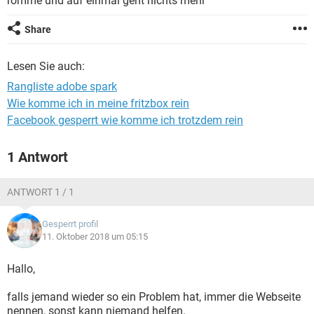
romme und auf einmal geht nichts mehr
FACEBOOK
HARDWARE
Share
Lesen Sie auch:
Rangliste adobe spark
Wie komme ich in meine fritzbox rein
Facebook gesperrt wie komme ich trotzdem rein
1 Antwort
ANTWORT 1 / 1
Gesperrt profil
11. Oktober 2018 um 05:15
Hallo,
falls jemand wieder so ein Problem hat, immer die Webseite
nennen, sonst kann niemand helfen.