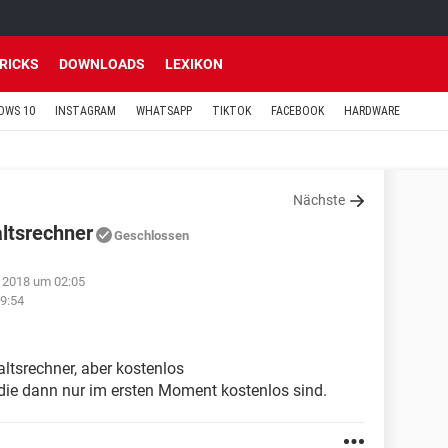
TRICKS
DOWNLOADS
LEXIKON
OWS 10
INSTAGRAM
WHATSAPP
TIKTOK
FACEBOOK
HARDWARE
Nächste
ltsrechner
Geschlossen
i 2018 um 02:05
9:54
ltsrechner, aber kostenlos
 die dann nur im ersten Moment kostenlos sind.