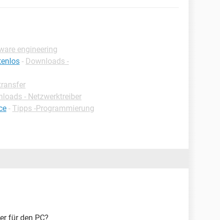
tware engineering
tenlos
-
Downloads -
ransfer
loads - Netzwerktreiber
ce
-
Tipps -Programmierung
er für den PC?