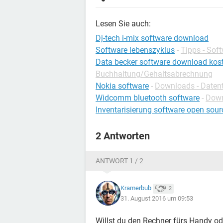
Lesen Sie auch:
Dj-tech i-mix software download
Software lebenszyklus
-
Tipps - Sof
Data becker software download kos
Buchhaltung/Gehaltsabrechnung
Nokia software
-
Downloads - Datent
Widcomm bluetooth software
-
Down
Inventarisierung software open sour
2 Antworten
ANTWORT 1 / 2
Kramerbub
2
31. August 2016 um 09:53
Willst du den Rechner fürs Handy od