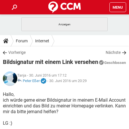
MENU
HOME
SPIELE
STREAMING
TIPPS & TRICKS
Forum
Internet
ANDROID
IOS
SPIELE
STREAMING
DOWNLOADS
Vorherige
Nächste
WINDOWS 10
INSTAGRAM
ANDROID
IOS
Bildsignatur mit einem Link versehen
WHATSAPP
SPIELE
TIKTOK
STREAMING
Geschlossen
FORUM
WINDOWS 10
INSTAGRAM
FACEBOOK
ANDROID
HARDWARE
IOS
Tanja
- 30. Juni 2016 um 17:12
WHATSAPP
SPIELE
TIKTOK
STREAMING
LEXIKON
Peter Eßer
-
30. Juni 2016 um 20:29
WINDOWS 10
INSTAGRAM
FACEBOOK
ANDROID
HARDWARE
IOS
WHATSAPP
SPIELE
TIKTOK
STREAMING
Hallo,
WINDOWS 10
INSTAGRAM
ich würde gerne einer Bildsignatur in meinem E-Mail Account
FACEBOOK
ANDROID
HARDWARE
IOS
einrichten und das Bild zu meiner Homepage verlinken. Kann
WHATSAPP
TIKTOK
mir da bitte jemand helfen?
WINDOWS 10
INSTAGRAM
FACEBOOK
HARDWARE
WHATSAPP
TIKTOK
LG :)