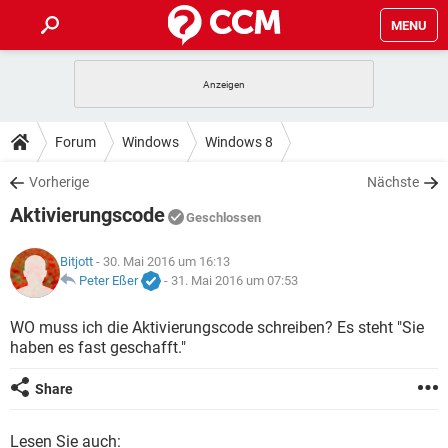
MENU
HOME
SPIELE
STREAMING
TIPPS & TRICKS
Forum
Windows
Windows 8
ANDROID
IOS
SPIELE
STREAMING
DOWNLOADS
Vorherige
Nächste
WINDOWS 10
INSTAGRAM
ANDROID
IOS
Aktivierungscode
WHATSAPP
SPIELE
TIKTOK
STREAMING
Geschlossen
FORUM
WINDOWS 10
INSTAGRAM
FACEBOOK
ANDROID
HARDWARE
IOS
Bitjott
- 30. Mai 2016 um 16:13
WHATSAPP
SPIELE
TIKTOK
STREAMING
LEXIKON
Peter Eßer
-
31. Mai 2016 um 07:53
WINDOWS 10
INSTAGRAM
FACEBOOK
ANDROID
HARDWARE
IOS
WHATSAPP
SPIELE
TIKTOK
STREAMING
WO muss ich die Aktivierungscode schreiben? Es steht "Sie
WINDOWS 10
INSTAGRAM
haben es fast geschafft."
FACEBOOK
ANDROID
HARDWARE
IOS
WHATSAPP
TIKTOK
WINDOWS 10
INSTAGRAM
Share
FACEBOOK
HARDWARE
WHATSAPP
TIKTOK
Lesen Sie auch: