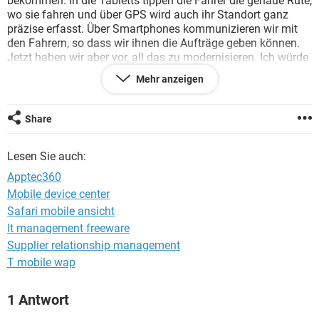
bekommen. In die Tabletts tippen die Fahrer die genaue Rute,
FACEBOOK
HARDWARE
wo sie fahren und über GPS wird auch ihr Standort ganz
präzise erfasst. Über Smartphones kommunizieren wir mit
den Fahrern, so dass wir ihnen die Aufträge geben können.
Jetzt haben wir aber vor, all das zu modernisieren. Ich würde
gerne alle Tablets und Smartphones miteinander verbinden.
Mehr anzeigen
Ich denke, dass das wonach ich suche Mobile Device
Management ist. Ich hab gelesen, dass schon viele
Unternehmen das benutzen. Was mich jetzt aber interessiert
Share
ist, ob es jemand gibt der schon die Erfahrung damit
gemacht hat?? Vielen Dank.
Lesen Sie auch:
Apptec360
Mobile device center
Safari mobile ansicht
It management freeware
Supplier relationship management
T mobile wap
1 Antwort