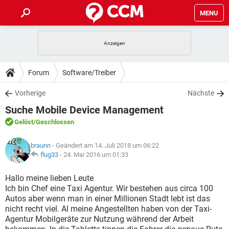
MENU
HOME
SPIELE
STREAMING
TIPPS & TRICKS
Forum
Software/Treiber
ANDROID
IOS
SPIELE
STREAMING
DOWNLOADS
Vorherige
Nächste
WINDOWS 10
INSTAGRAM
ANDROID
IOS
Suche Mobile Device Management
WHATSAPP
SPIELE
TIKTOK
STREAMING
FORUM
WINDOWS 10
INSTAGRAM
Gelöst
/Geschlossen
FACEBOOK
ANDROID
HARDWARE
IOS
WHATSAPP
SPIELE
TIKTOK
STREAMING
LEXIKON
WINDOWS 10
braunn
- Geändert am 14. Juli 2018 um 06:22
INSTAGRAM
FACEBOOK
ANDROID
HARDWARE
IOS
flug33
-
24. Mai 2016 um 01:33
WHATSAPP
SPIELE
TIKTOK
STREAMING
WINDOWS 10
INSTAGRAM
Hallo meine lieben Leute
FACEBOOK
ANDROID
HARDWARE
IOS
Ich bin Chef eine Taxi Agentur. Wir bestehen aus circa 100
WHATSAPP
TIKTOK
Autos aber wenn man in einer Millionen Stadt lebt ist das
WINDOWS 10
INSTAGRAM
FACEBOOK
HARDWARE
nicht recht viel. Al meine Angestellten haben von der Taxi-
WHATSAPP
TIKTOK
Agentur Mobilgeräte zur Nutzung während der Arbeit