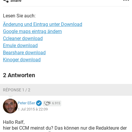
Share
FACEBOOK
HARDWARE
Lesen Sie auch:
Änderung und Eintrag unter Download
Google maps eintrag ändern
Ccleaner download
Emule download
Bearshare download
Kinoger download
2 Antworten
RÉPONSE 1 / 2
Peter Eßer
6.915
1 Jul 2015 à 22:09
Hallo Ralf,
hier bei CCM meinst du? Das können nur die Redakteure der