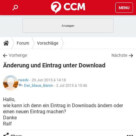
MENU
HOME
SPIELE
STREAMING
TIPPS & TRICKS
Forum
Vorschläge
ANDROID
IOS
SPIELE
STREAMING
DOWNLOADS
Vorherige
Nächste
WINDOWS 10
INSTAGRAM
ANDROID
IOS
Änderung und Eintrag unter Download
WHATSAPP
SPIELE
TIKTOK
STREAMING
FORUM
WINDOWS 10
INSTAGRAM
FACEBOOK
ANDROID
HARDWARE
IOS
rwedv
- 29 Jun 2015 à 14:18
WHATSAPP
SPIELE
TIKTOK
STREAMING
LEXIKON
Der_blaue_Baron
-
2 Jul 2015 à 10:46
WINDOWS 10
INSTAGRAM
FACEBOOK
ANDROID
HARDWARE
IOS
WHATSAPP
SPIELE
TIKTOK
STREAMING
Hallo,
WINDOWS 10
INSTAGRAM
wie kann ich denn ein Eintrag in Downloads ändern oder
FACEBOOK
ANDROID
HARDWARE
IOS
einen neuen Eintrag machen?
WHATSAPP
TIKTOK
Danke
WINDOWS 10
INSTAGRAM
FACEBOOK
HARDWARE
Ralf
WHATSAPP
TIKTOK