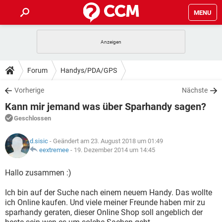
MENU
HOME
SPIELE
STREAMING
TIPPS & TRICKS
Forum
Handys/PDA/GPS
ANDROID
IOS
SPIELE
STREAMING
DOWNLOADS
Vorherige
Nächste
WINDOWS 10
INSTAGRAM
ANDROID
IOS
Kann mir jemand was über Sparhandy sagen?
WHATSAPP
SPIELE
TIKTOK
STREAMING
FORUM
WINDOWS 10
INSTAGRAM
Geschlossen
FACEBOOK
ANDROID
HARDWARE
IOS
WHATSAPP
SPIELE
TIKTOK
STREAMING
LEXIKON
WINDOWS 10
d.sisic
- Geändert am 23. August 2018 um 01:49
INSTAGRAM
FACEBOOK
ANDROID
HARDWARE
IOS
eextremee
-
19. Dezember 2014 um 14:45
WHATSAPP
SPIELE
TIKTOK
STREAMING
WINDOWS 10
INSTAGRAM
Hallo zusammen :)
FACEBOOK
ANDROID
HARDWARE
IOS
WHATSAPP
TIKTOK
Ich bin auf der Suche nach einem neuem Handy. Das wollte
WINDOWS 10
INSTAGRAM
FACEBOOK
HARDWARE
ich Online kaufen. Und viele meiner Freunde haben mir zu
WHATSAPP
TIKTOK
sparhandy geraten, dieser Online Shop soll angeblich der