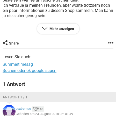
beste sein wen es um solche Sachen geht.
FACEBOOK
HARDWARE
Ich vertraue ja meinen Freunden, aber wollte trotzdem noch
ein paar Informationen zu diesem Shop sammeln. Man kann
ja nie sicher genug sein.
Also wollte ich wissen ob mir jemand von euch vielleicht
Mehr anzeigen
etwas über diesen Shop sagen kann, oder mir sagen kann
wo ich mich mehr darüber informieren kann?
Das würde sehr hilfreich sein.
Share
Danke schon mal im Voraus :)
Lesen Sie auch:
Summertimesag
Suchen oder ok google sagen
1 Antwort
ANTWORT 1 / 1
eextremee
64
Geändert am 23. August 2018 um 01:49