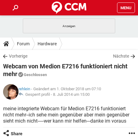
MENU
HOME
SPIELE
STREAMING
TIPPS & TRICKS
Forum
Hardware
ANDROID
IOS
SPIELE
STREAMING
DOWNLOADS
Vorherige
Nächste
WINDOWS 10
INSTAGRAM
ANDROID
IOS
Webcam von Medion E7216 funktioniert nicht
WHATSAPP
SPIELE
TIKTOK
STREAMING
FORUM
WINDOWS 10
INSTAGRAM
mehr
Geschlossen
FACEBOOK
ANDROID
HARDWARE
IOS
WHATSAPP
SPIELE
TIKTOK
STREAMING
LEXIKON
WINDOWS 10
INSTAGRAM
rehlein
- Geändert am 1. Oktober 2018 um 07:10
FACEBOOK
ANDROID
HARDWARE
IOS
Gesperrt profil -
8. Juli 2014 um 15:00
WHATSAPP
SPIELE
TIKTOK
STREAMING
WINDOWS 10
INSTAGRAM
meine integrierte Webcam für Medion E7216 funktioniert
FACEBOOK
ANDROID
HARDWARE
IOS
WHATSAPP
TIKTOK
nicht mehr--ich sehe mein gegenüber aber mein gegenüber
WINDOWS 10
INSTAGRAM
sieht mich nicht-----wer kann mir helfen---danke im voraus
FACEBOOK
HARDWARE
WHATSAPP
TIKTOK
Share