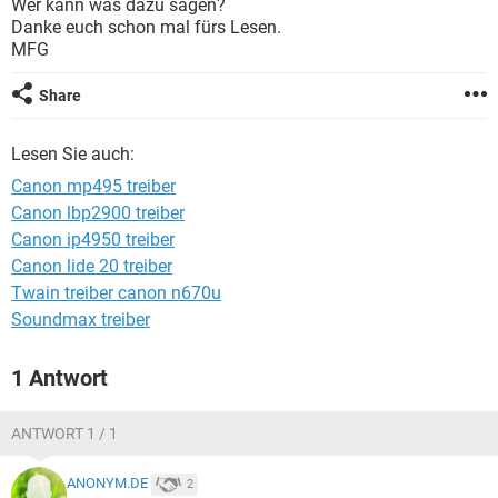
Wer kann was dazu sagen?
FACEBOOK
HARDWARE
Danke euch schon mal fürs Lesen.
MFG
Share
Lesen Sie auch:
Canon mp495 treiber
Canon lbp2900 treiber
Canon ip4950 treiber
Canon lide 20 treiber
Twain treiber canon n670u
Soundmax treiber
1 Antwort
ANTWORT 1 / 1
ANONYM.DE
2