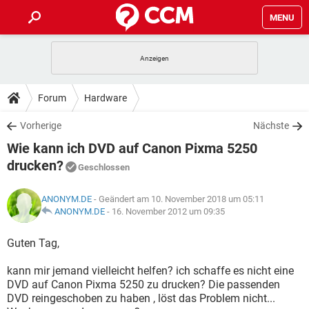
MENU
HOME
SPIELE
STREAMING
TIPPS & TRICKS
Forum
Hardware
ANDROID
IOS
SPIELE
STREAMING
DOWNLOADS
Vorherige
Nächste
WINDOWS 10
INSTAGRAM
ANDROID
IOS
Wie kann ich DVD auf Canon Pixma 5250
WHATSAPP
SPIELE
TIKTOK
STREAMING
FORUM
WINDOWS 10
INSTAGRAM
drucken?
Geschlossen
FACEBOOK
ANDROID
HARDWARE
IOS
WHATSAPP
SPIELE
TIKTOK
STREAMING
LEXIKON
WINDOWS 10
INSTAGRAM
ANONYM.DE
- Geändert am 10. November 2018 um 05:11
FACEBOOK
ANDROID
HARDWARE
IOS
ANONYM.DE
-
16. November 2012 um 09:35
WHATSAPP
SPIELE
TIKTOK
STREAMING
WINDOWS 10
INSTAGRAM
Guten Tag,
FACEBOOK
ANDROID
HARDWARE
IOS
WHATSAPP
TIKTOK
WINDOWS 10
INSTAGRAM
kann mir jemand vielleicht helfen? ich schaffe es nicht eine
FACEBOOK
HARDWARE
DVD auf Canon Pixma 5250 zu drucken? Die passenden
WHATSAPP
TIKTOK
DVD reingeschoben zu haben , löst das Problem nicht...