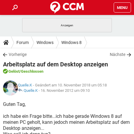
MENU
HOME
SPIELE
STREAMING
TIPPS & TRICKS
Forum
Windows
Windows 8
ANDROID
IOS
SPIELE
STREAMING
DOWNLOADS
Vorherige
Nächste
WINDOWS 10
INSTAGRAM
ANDROID
IOS
Arbeitsplatz auf dem Desktop anzeigen
WHATSAPP
SPIELE
TIKTOK
STREAMING
FORUM
WINDOWS 10
INSTAGRAM
Gelöst
/Geschlossen
FACEBOOK
ANDROID
HARDWARE
IOS
WHATSAPP
SPIELE
TIKTOK
STREAMING
LEXIKON
WINDOWS 10
Quelle.K
- Geändert am 10. November 2018 um 05:18
INSTAGRAM
FACEBOOK
ANDROID
HARDWARE
IOS
Quelle.K
-
16. November 2012 um 09:10
WHATSAPP
SPIELE
TIKTOK
STREAMING
WINDOWS 10
INSTAGRAM
Guten Tag,
FACEBOOK
ANDROID
HARDWARE
IOS
WHATSAPP
TIKTOK
ich habe ein Frage bitte...ich habe gerade Windows 8 auf
WINDOWS 10
INSTAGRAM
FACEBOOK
HARDWARE
meinen PC geholt, kann jedoch meinen Arbeitsplatz auf dem
WHATSAPP
TIKTOK
Desktop anzeigen...