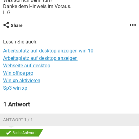
Was soll ich denn tun?
FACEBOOK
HARDWARE
Danke dem Hinweis im Voraus.
L.G
Share
Lesen Sie auch:
Arbeitsplatz auf desktop anzeigen win 10
Arbeitsplatz auf desktop anzeigen
Webseite auf desktop
Win office pro
Win xp aktivieren
Sp3 win xp
1 Antwort
ANTWORT 1 / 1
Beste Antwort