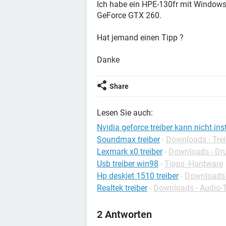
Ich habe ein HPE-130fr mit Windows 7
GeForce GTX 260.
Hat jemand einen Tipp ?
Danke
Share
Lesen Sie auch:
Nvidia geforce treiber kann nicht ins
Soundmax treiber
-
Downloads - Trei
Lexmark x0 treiber
-
Downloads - Dru
Usb treiber win98
-
Tipps -Hardware
Hp deskjet 1510 treiber
-
Downloads -
Realtek treiber
-
Downloads - Audio-T
2 Antworten