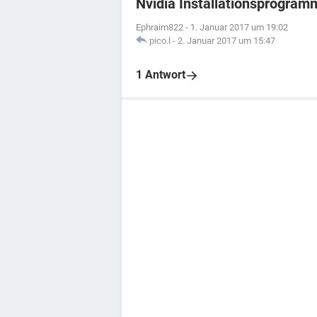
Nvidia Installationsprogram
Ephraim822
-
1. Januar 2017 um 19:02
pico.l
-
2. Januar 2017 um 15:47
1 Antwort