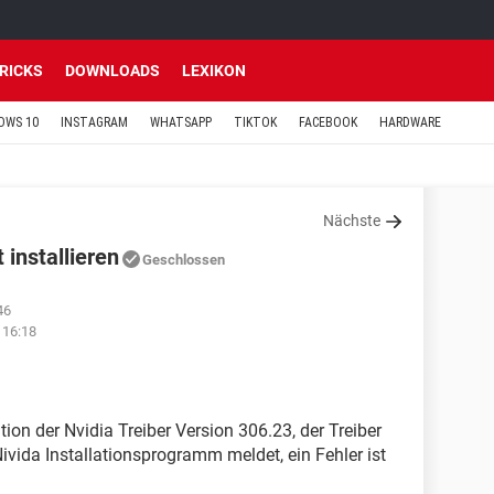
TRICKS
DOWNLOADS
LEXIKON
OWS 10
INSTAGRAM
WHATSAPP
TIKTOK
FACEBOOK
HARDWARE
Nächste
 installieren
Geschlossen
46
 16:18
tion der Nvidia Treiber Version 306.23, der Treiber
 Nivida Installationsprogramm meldet, ein Fehler ist