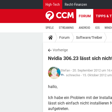
High-Tech
Recht-Finanzen
FORUM
TIPPS & 
SPIELE
STREAMING
ANDROID
IOS
WIND
Forum
Software/Treiber
Vorherige
Nvidia 306.23 lässt sich nicht
Stefan
- 20. September 2012 um 16:
schnecke -
15. Oktober 2012 um
hallo,
Ich habe ein Problem mit der Installa
lässt sich einfach nicht installieren
aufgetreten.