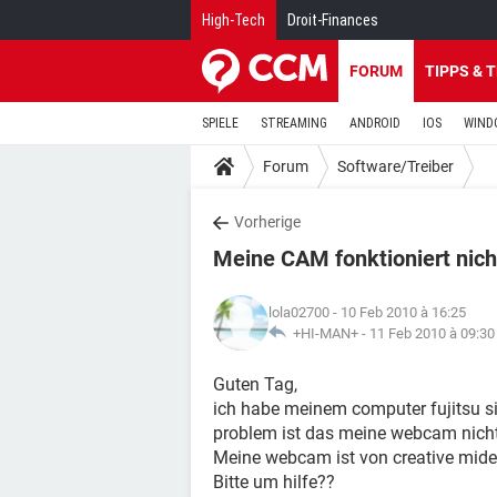
High-Tech
Droit-Finances
FORUM
TIPPS & 
SPIELE
STREAMING
ANDROID
IOS
WIND
Forum
Software/Treiber
Vorherige
Meine CAM fonktioniert nich
lola02700
- 10 Feb 2010 à 16:25
+HI-MAN+ -
11 Feb 2010 à 09:30
Guten Tag,
ich habe meinem computer fujitsu si
problem ist das meine webcam nicht
Meine webcam ist von creative mide
Bitte um hilfe??