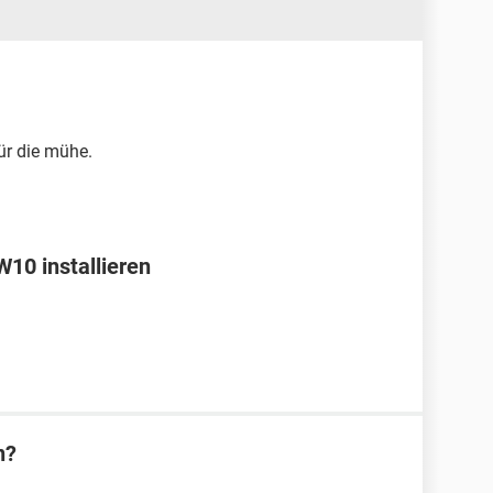
ür die mühe.
10 installieren
n?