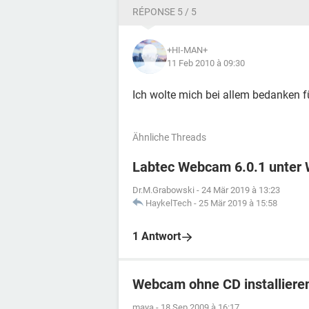
RÉPONSE 5 / 5
+HI-MAN+
11 Feb 2010 à 09:30
Ich wolte mich bei allem bedanken f
Ähnliche Threads
Labtec Webcam 6.0.1 unter W
Dr.M.Grabowski
-
24 Mär 2019 à 13:23
HaykelTech
-
25 Mär 2019 à 15:58
1 Antwort
Webcam ohne CD installiere
maya
-
18 Sep 2009 à 16:17