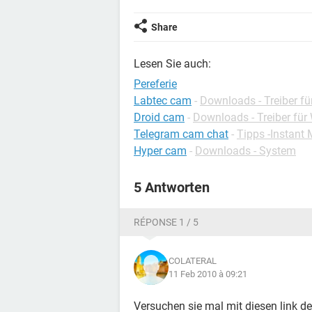
Share
Lesen Sie auch:
Pereferie
Labtec cam
-
Downloads - Treiber f
Droid cam
-
Downloads - Treiber fü
Telegram cam chat
-
Tipps -Instant
Hyper cam
-
Downloads - System
5 Antworten
RÉPONSE 1 / 5
COLATERAL
11 Feb 2010 à 09:21
Versuchen sie mal mit diesen link den