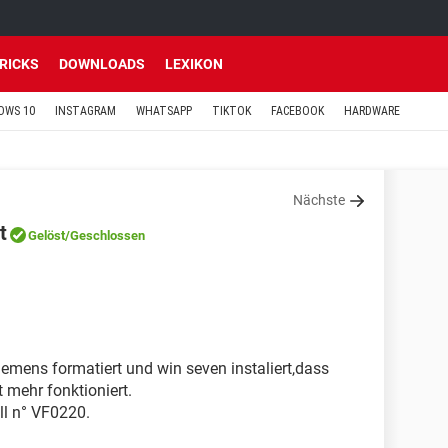
TRICKS
DOWNLOADS
LEXIKON
OWS 10
INSTAGRAM
WHATSAPP
TIKTOK
FACEBOOK
HARDWARE
Nächste
t
Gelöst
/Geschlossen
emens formatiert und win seven instaliert,dass
 mehr fonktioniert.
ll n° VF0220.