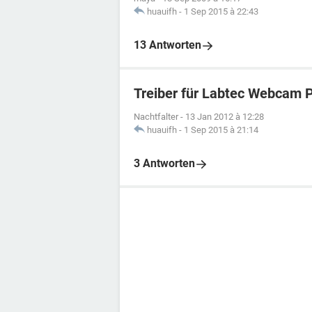
huauifh
-
1 Sep 2015 à 22:43
13 Antworten
Treiber für Labtec Webcam 
Nachtfalter
-
13 Jan 2012 à 12:28
huauifh
-
1 Sep 2015 à 21:14
3 Antworten