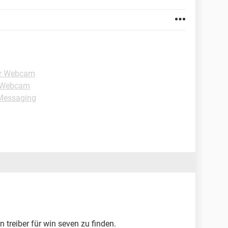
ür Webcam
r Webcam
 Messaging
 treiber für win seven zu finden.