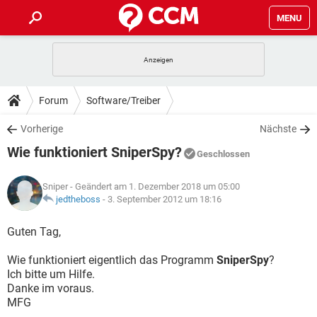
MENU
HOME
SPIELE
STREAMING
TIPPS & TRICKS
Forum
Software/Treiber
ANDROID
IOS
SPIELE
STREAMING
DOWNLOADS
Vorherige
Nächste
WINDOWS 10
INSTAGRAM
ANDROID
IOS
Wie funktioniert SniperSpy?
WHATSAPP
SPIELE
TIKTOK
STREAMING
Geschlossen
FORUM
WINDOWS 10
INSTAGRAM
FACEBOOK
ANDROID
HARDWARE
IOS
Sniper
- Geändert am 1. Dezember 2018 um 05:00
WHATSAPP
SPIELE
TIKTOK
STREAMING
LEXIKON
jedtheboss
-
3. September 2012 um 18:16
WINDOWS 10
INSTAGRAM
FACEBOOK
ANDROID
HARDWARE
IOS
WHATSAPP
SPIELE
TIKTOK
STREAMING
Guten Tag,
WINDOWS 10
INSTAGRAM
FACEBOOK
ANDROID
HARDWARE
IOS
Wie funktioniert eigentlich das Programm
SniperSpy
?
WHATSAPP
TIKTOK
Ich bitte um Hilfe.
WINDOWS 10
INSTAGRAM
FACEBOOK
HARDWARE
Danke im voraus.
WHATSAPP
TIKTOK
MFG